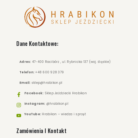
Dane Kontaktowe:
Adres:
47-400 Racibórz , ul. Rybnicka 137 (woj. śląskie)
Telefon:
+48 600 928 379
Email:
sklep@hrabikon.pl
Facebook:
Sklep Jeździecki Hrabikon
Instagram:
@hrabikon.pl
YouTube:
Hrabikon – wiedza i sprzęt
Zamówienia I Kontakt