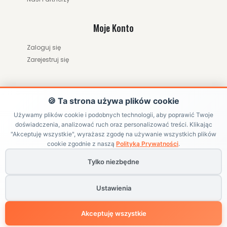
Moje Konto
Zaloguj się
Zarejestruj się
🍪 Ta strona używa plików cookie
Używamy plików cookie i podobnych technologii, aby poprawić Twoje
doświadczenia, analizować ruch oraz personalizować treści. Klikając
ZWRÓĆ ZAMÓWIENIE / ODSTĄP OD UMOWY
"Akceptuję wszystkie", wyrażasz zgodę na używanie wszystkich plików
cookie zgodnie z naszą
Polityką Prywatności
.
Tylko niezbędne
Copyright ©
HRABIKON
. All Rights Reserved | Internetowy sklep
jeździecki z akcesoriami dla konia
Ustawienia
Powered by
BlackPAGE
Akceptuję wszystkie