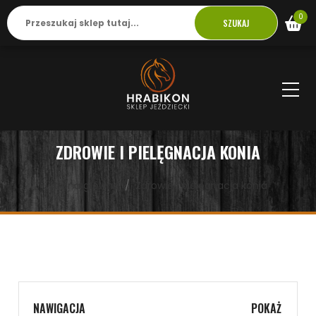
0
SZUKAJ
ZDROWIE I PIELĘGNACJA KONIA
strona główna
Zdrowie i pielęgnacja konia
NAWIGACJA
POKAŻ