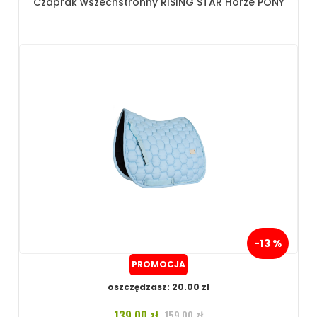
Czaprak wszechstronny RISING STAR Horze PONY
-13 %
PROMOCJA
oszczędzasz: 20.00 zł
139.00 zł
159.00 zł