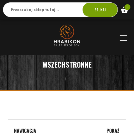
0
SZUKAJ
WSZECHSTRONNE
strona główna
Wszechstronne
NAWIGACJA
POKAŻ