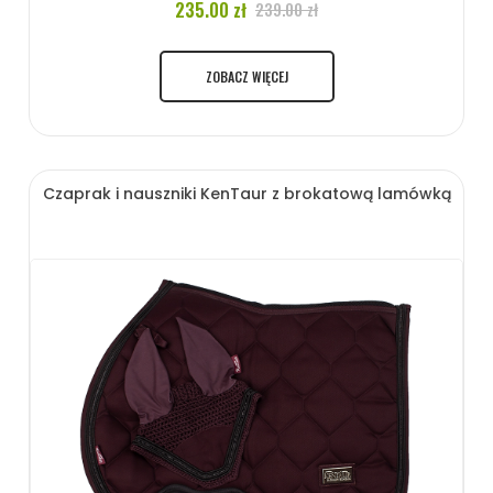
235.00 zł
239.00 zł
ZOBACZ WIĘCEJ
Czaprak i nauszniki KenTaur z brokatową lamówką