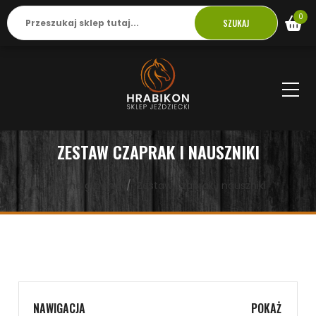
0
SZUKAJ
ZESTAW CZAPRAK I NAUSZNIKI
strona główna
Zestaw czaprak i nauszniki
NAWIGACJA
POKAŻ