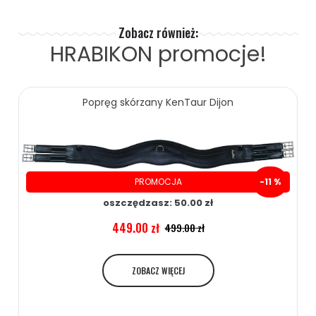
Zobacz również:
HRABIKON
promocje!
Popręg skórzany KenTaur Dijon
PROMOCJA
-11 %
oszczędzasz: 50.00 zł
449.00 zł
499.00 zł
ZOBACZ WIĘCEJ