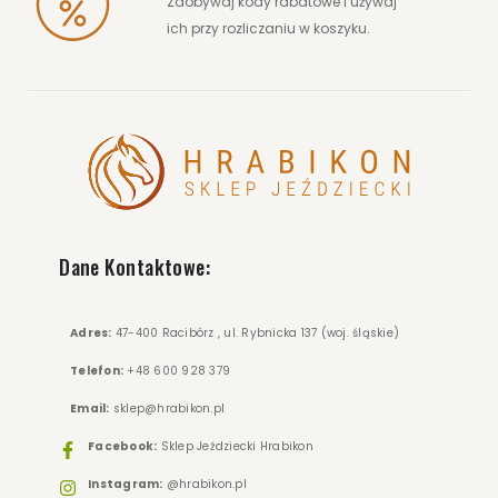
Zdobywaj kody rabatowe i używaj
ZOBACZ WIĘCEJ
ich przy rozliczaniu w koszyku.
Dane Kontaktowe:
Adres:
47-400 Racibórz , ul. Rybnicka 137 (woj. śląskie)
Telefon:
+48 600 928 379
Email:
sklep@hrabikon.pl
Facebook:
Sklep Jeździecki Hrabikon
Instagram:
@hrabikon.pl