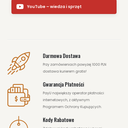
YouTube – wiedza i sprzęt
Darmowa Dostawa
Przy zamówieniach powyżej 1000 PLN
dostawa kurierem gratis!
Gwarancja Płatności
PayU największy operator płatności
internetowych, z aktywnym
Programem Ochrony Kupujących.
17.00 zł
19.90 zł
Kody Rabatowe