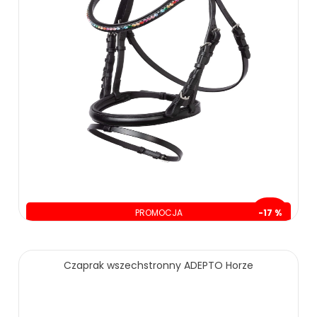
PROMOCJA
-17 %
oszczędzasz: 60.00 zł
299.00 zł
359.00 zł
Czaprak wszechstronny ADEPTO Horze
ZOBACZ WIĘCEJ