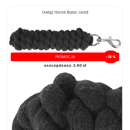
169.00 zł
229.00 zł
Uwiąz Horze Basic Lead
ZOBACZ WIĘCEJ
PROMOCJA
-15 %
oszczędzasz: 2.90 zł