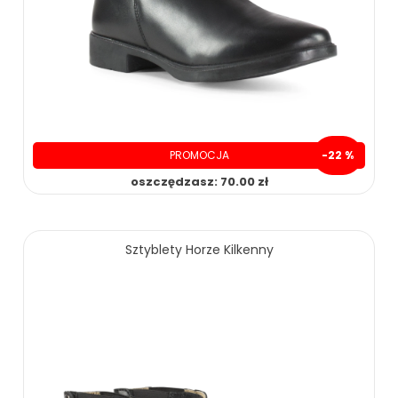
PROMOCJA
-22 %
oszczędzasz: 70.00 zł
259.00 zł
329.00 zł
Sztyblety Horze Kilkenny
ZOBACZ WIĘCEJ