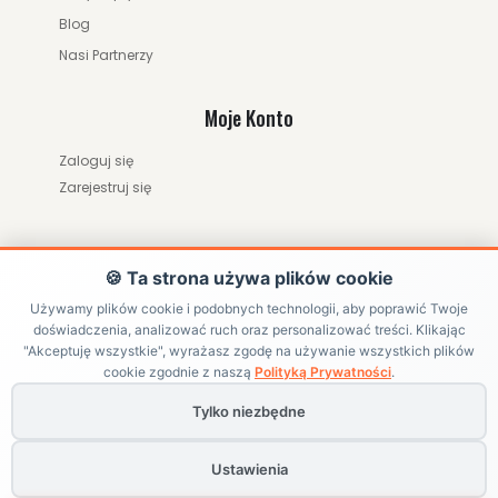
Blog
235.00 zł
249.00 zł
Nasi Partnerzy
ZOBACZ WIĘCEJ
Moje Konto
Zaloguj się
Zarejestruj się
🍪 Ta strona używa plików cookie
Używamy plików cookie i podobnych technologii, aby poprawić Twoje
doświadczenia, analizować ruch oraz personalizować treści. Klikając
ZWRÓĆ ZAMÓWIENIE / ODSTĄP OD UMOWY
"Akceptuję wszystkie", wyrażasz zgodę na używanie wszystkich plików
cookie zgodnie z naszą
Polityką Prywatności
.
Tylko niezbędne
Copyright ©
HRABIKON
. All Rights Reserved | Internetowy sklep
jeździecki z akcesoriami dla konia
Ustawienia