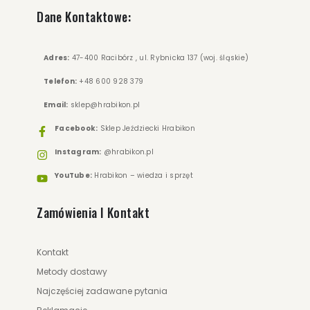
Dane Kontaktowe:
Adres:
47-400 Racibórz , ul. Rybnicka 137 (woj. śląskie)
Telefon:
+48 600 928 379
Email:
sklep@hrabikon.pl
Facebook:
Sklep Jeździecki Hrabikon
Instagram:
@hrabikon.pl
YouTube:
Hrabikon – wiedza i sprzęt
Zamówienia I Kontakt
Kontakt
Metody dostawy
Najczęściej zadawane pytania