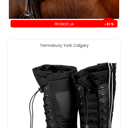
PROMOCJA
-31 %
oszczędzasz: 70.00 zł
159.00 zł
229.00 zł
Termobuty York Calgary
ZOBACZ WIĘCEJ