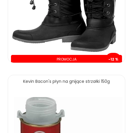
PROMOCJA
-12 %
oszczędzasz: 30.00 zł
235.00 zł
265.00 zł
Kevin Bacon's płyn na gnijące strzałki 150g
ZOBACZ WIĘCEJ