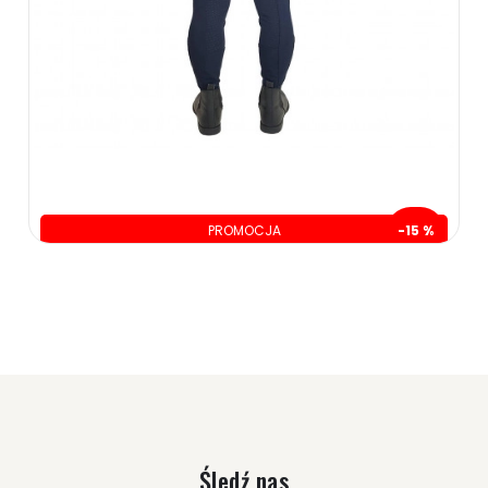
PROMOCJA
-15 %
oszczędzasz: 40.00 zł
240.00 zł
280.00 zł
ZOBACZ WIĘCEJ
Śledź nas