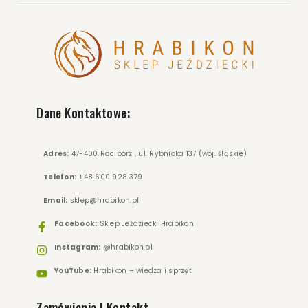
Dane Kontaktowe:
Adres:
47-400 Racibórz , ul. Rybnicka 137 (woj. śląskie)
Telefon:
+48 600 928 379
Email:
sklep@hrabikon.pl
Facebook:
Sklep Jeździecki Hrabikon
Instagram:
@hrabikon.pl
YouTube:
Hrabikon – wiedza i sprzęt
Zamówienia I Kontakt