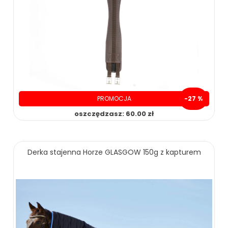
PROMOCJA
-27 %
oszczędzasz: 60.00 zł
169.00 zł
229.00 zł
Derka stajenna Horze GLASGOW 150g z kapturem
ZOBACZ WIĘCEJ