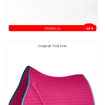
PROMOCJA
-28 %
oszczędzasz: 19.01 zł
49.99 zł
69.00 zł
Czaprak York Ever
ZOBACZ WIĘCEJ