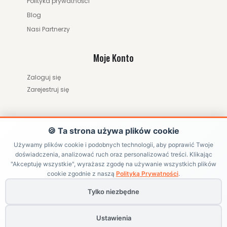
Polityka prywatności
Blog
Nasi Partnerzy
Moje Konto
Zaloguj się
Zarejestruj się
🍪 Ta strona używa plików cookie
Używamy plików cookie i podobnych technologii, aby poprawić Twoje
doświadczenia, analizować ruch oraz personalizować treści. Klikając
"Akceptuję wszystkie", wyrażasz zgodę na używanie wszystkich plików
ZWRÓĆ ZAMÓWIENIE / ODSTĄP OD UMOWY
cookie zgodnie z naszą
Polityką Prywatności
.
Tylko niezbędne
Copyright ©
HRABIKON
. All Rights Reserved | Internetowy sklep
jeździecki z akcesoriami dla konia
Ustawienia