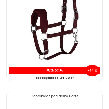
PROMOCJA
-44 %
oszczędzasz: 34.90 zł
45.00 zł
79.90 zł
Ochraniacz pod derkę Horze
ZOBACZ WIĘCEJ