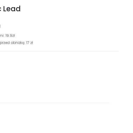
c Lead
ł
: 19.9zł
rzed obniżką: 17 zł