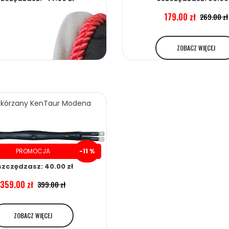
179.00 zł
269.00 zł
ZOBACZ WIĘCEJ
skórzany KenTaur Modena
PROMOCJA
-11 %
szczędzasz: 40.00 zł
359.00 zł
399.00 zł
ZOBACZ WIĘCEJ