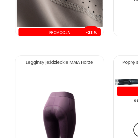
PROMOCJA
-23 %
oszczędzasz: 60.00 zł
209.00 zł
269.00 zł
Legginsy jeździeckie MAIA Horze
Poprę 
ZOBACZ WIĘCEJ
o