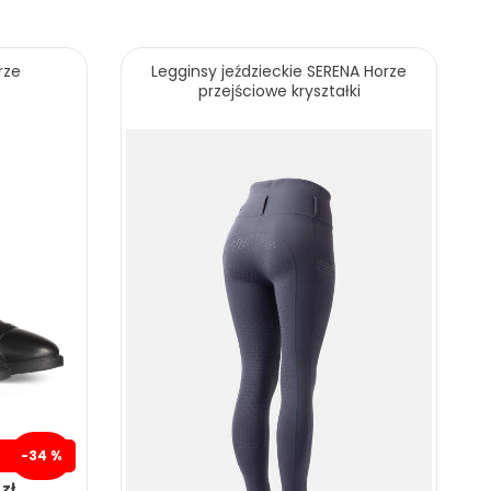
rze
Legginsy jeździeckie SERENA Horze
przejściowe kryształki
24.00 zł
ZOBACZ WIĘCEJ
-34 %
zł