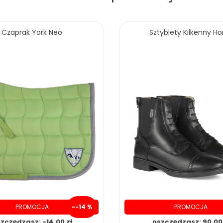
Czaprak York Neo
Sztyblety Kilkenny Ho
PROMOCJA
--14 %
PROMOCJA
zczędzasz: -14.00 zł
oszczędzasz: 90.00 