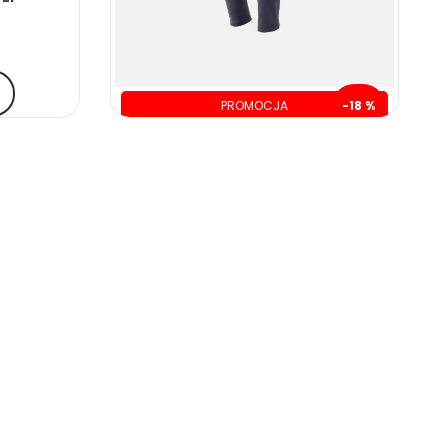
PROMOCJA
-18 %
oszczędzasz: 40.00 zł
189.00 zł
229.00 zł
ZOBACZ WIĘCEJ