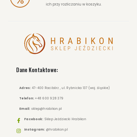
ich przy rozliczaniu w koszyku.
69.90 zł
100.00 zł
ZOBACZ WIĘCEJ
Dane Kontaktowe:
Adres:
47-400 Racibórz , ul. Rybnicka 137 (woj. śląskie)
Telefon:
+48 600 928 379
Email:
sklep@hrabikon.pl
Facebook:
Sklep Jeździecki Hrabikon
Instagram:
@hrabikon.pl