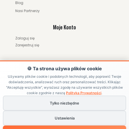
Blog
Nasi Partnerzy
Moje Konto
Zaloguj się
Zarejestruj się
🍪 Ta strona używa plików cookie
Używamy plików cookie i podobnych technologii, aby poprawić Twoje
doświadczenia, analizować ruch oraz personalizować treści. Klikając
"Akceptuję wszystkie", wyrażasz zgodę na używanie wszystkich plików
ZWRÓĆ ZAMÓWIENIE / ODSTĄP OD UMOWY
cookie zgodnie z naszą
Polityką Prywatności
.
Tylko niezbędne
Copyright ©
HRABIKON
. All Rights Reserved | Internetowy sklep
jeździecki z akcesoriami dla konia
Ustawienia
Powered by
BlackPAGE