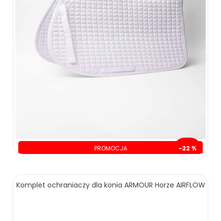
PROMOCJA
-22 %
oszczędzasz: 30.00 zł
109.00 zł
139.00 zł
Komplet ochraniaczy dla konia ARMOUR Horze AIRFLOW
ZOBACZ WIĘCEJ