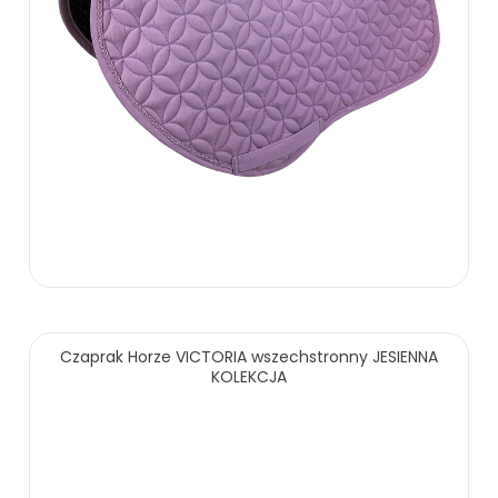
136.00 zł
Czaprak Horze VICTORIA wszechstronny JESIENNA
KOLEKCJA
ZOBACZ WIĘCEJ