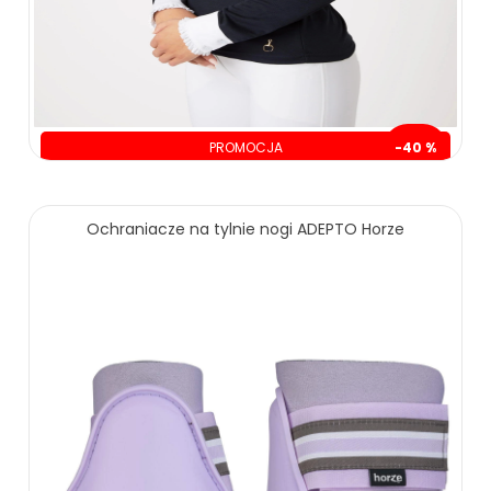
PROMOCJA
-40 %
oszczędzasz: 90.00 zł
139.00 zł
229.00 zł
Ochraniacze na tylnie nogi ADEPTO Horze
ZOBACZ WIĘCEJ