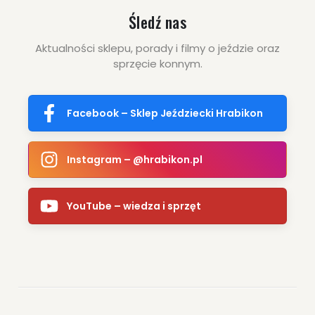
Śledź nas
Aktualności sklepu, porady i filmy o jeździe oraz
sprzęcie konnym.
Facebook – Sklep Jeździecki Hrabikon
259.00 zł
Instagram – @hrabikon.pl
ZOBACZ WIĘCEJ
YouTube – wiedza i sprzęt