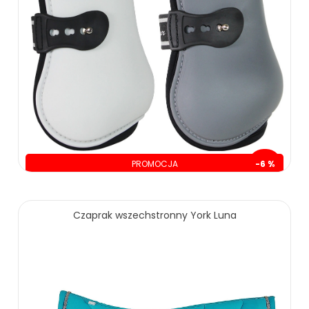
0.00 zł
139.00 zł
ZOBACZ WIĘCEJ
PROMOCJA
-6 %
oszczędzasz: 10.00 zł
169.00 zł
179.00 zł
Czaprak wszechstronny York Luna
ZOBACZ WIĘCEJ