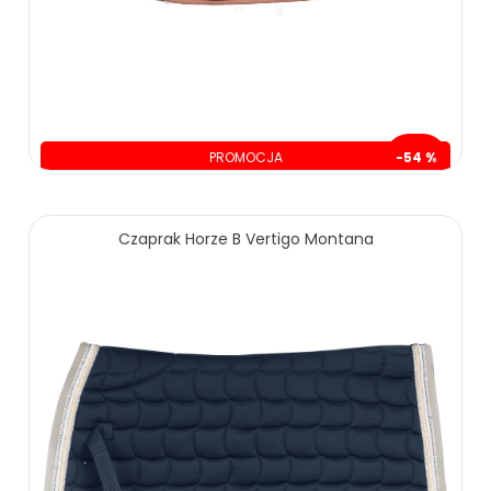
PROMOCJA
-54 %
oszczędzasz: 150.00 zł
129.00 zł
279.00 zł
Czaprak Horze B Vertigo Montana
ZOBACZ WIĘCEJ