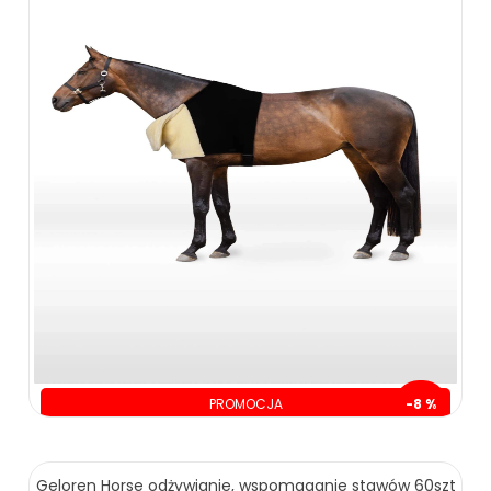
PROMOCJA
-8 %
oszczędzasz: 10.00 zł
129.00 zł
139.00 zł
Geloren Horse odżywianie, wspomaganie stawów 60szt