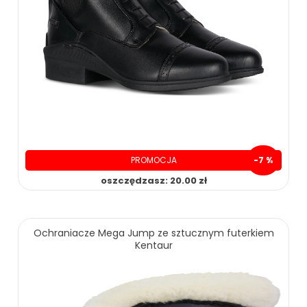
159.00 zł
189.00 zł
ZOBACZ WIĘCEJ
PROMOCJA
-7 %
oszczędzasz: 20.00 zł
279.00 zł
299.00 zł
Ochraniacze Mega Jump ze sztucznym futerkiem
Kentaur
ZOBACZ WIĘCEJ