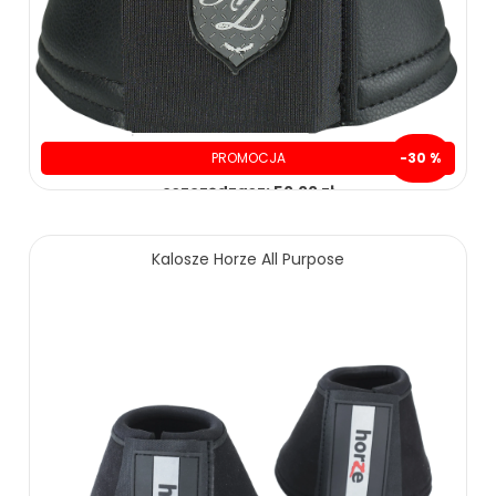
PROMOCJA
-30 %
oszczędzasz: 50.00 zł
119.00 zł
169.00 zł
Kalosze Horze All Purpose
ZOBACZ WIĘCEJ