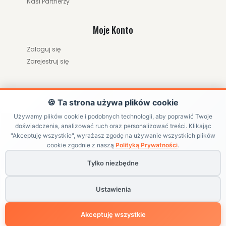
Nasi Partnerzy
Moje Konto
Zaloguj się
Zarejestruj się
🍪 Ta strona używa plików cookie
Używamy plików cookie i podobnych technologii, aby poprawić Twoje
doświadczenia, analizować ruch oraz personalizować treści. Klikając
ZWRÓĆ ZAMÓWIENIE / ODSTĄP OD UMOWY
"Akceptuję wszystkie", wyrażasz zgodę na używanie wszystkich plików
cookie zgodnie z naszą
Polityką Prywatności
.
Tylko niezbędne
Copyright ©
HRABIKON
. All Rights Reserved | Internetowy sklep
jeździecki z akcesoriami dla konia
Ustawienia
Powered by
BlackPAGE
Akceptuję wszystkie