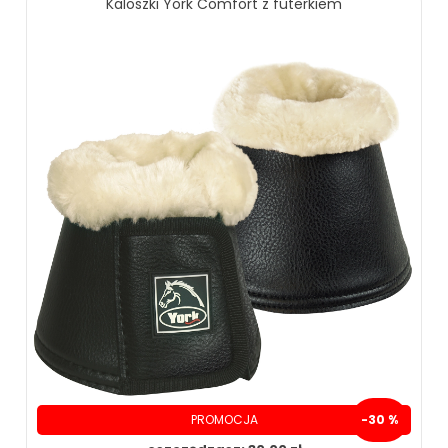
Kaloszki York Comfort z futerkiem
ZOBACZ WIĘCEJ
PROMOCJA
-30 %