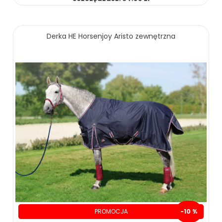
45.00 zł
79.90 zł
Derka HE Horsenjoy Aristo zewnętrzna
ZOBACZ WIĘCEJ
PROMOCJA
-10 %