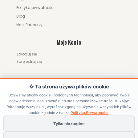
Polityka prywatności
Blog
Nasi Partnerzy
Moje Konto
Zaloguj się
Zarejestruj się
🍪 Ta strona używa plików cookie
Używamy plików cookie i podobnych technologii, aby poprawić Twoje
doświadczenia, analizować ruch oraz personalizować treści. Klikając
"Akceptuję wszystkie", wyrażasz zgodę na używanie wszystkich plików
ZWRÓĆ ZAMÓWIENIE / ODSTĄP OD UMOWY
cookie zgodnie z naszą
Polityką Prywatności
.
Tylko niezbędne
Copyright ©
HRABIKON
. All Rights Reserved | Internetowy sklep
jeździecki z akcesoriami dla konia