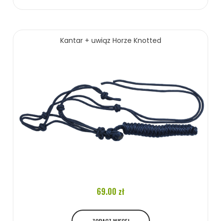
139.00 zł
Kantar + uwiąz Horze Knotted
ZOBACZ WIĘCEJ
69.00 zł