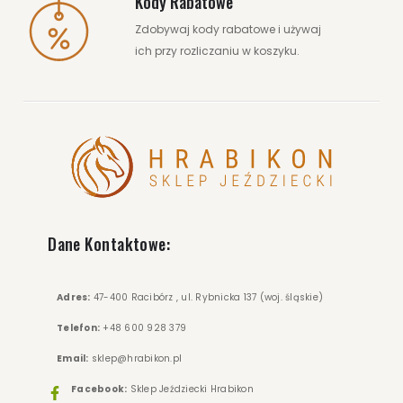
Kody Rabatowe
Zdobywaj kody rabatowe i używaj
ich przy rozliczaniu w koszyku.
189.00 zł
239.00 zł
ZOBACZ WIĘCEJ
Dane Kontaktowe:
Adres:
47-400 Racibórz , ul. Rybnicka 137 (woj. śląskie)
Telefon:
+48 600 928 379
Email:
sklep@hrabikon.pl
Facebook:
Sklep Jeździecki Hrabikon