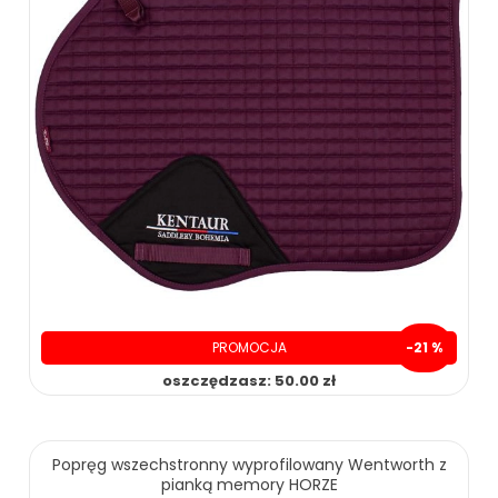
PROMOCJA
-21 %
oszczędzasz: 50.00 zł
Popręg wszechstronny wyprofilowany Wentworth z
pianką memory HORZE
59.90 zł
79.90 zł