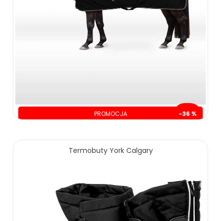
PROMOCJA
-36 %
oszczędzasz: 70.00 zł
129.00 zł
199.00 zł
Termobuty York Calgary
ZOBACZ WIĘCEJ