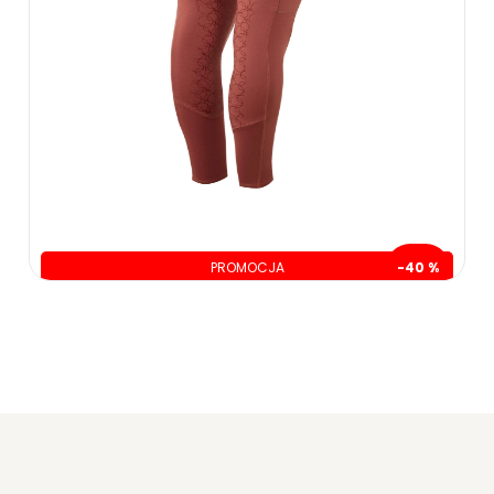
PROMOCJA
-40 %
oszczędzasz: 99.01 zł
59.00 zł
149.99 zł
249.00 zł
ZOBACZ WIĘCEJ
ZOBACZ WIĘCEJ