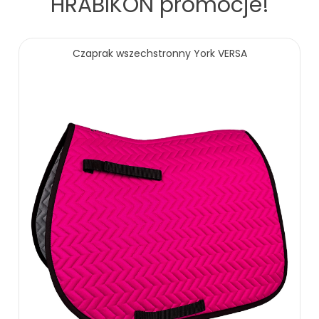
HRABIKON
promocje!
Czaprak wszechstronny York VERSA
39.00 zł
ZOBACZ WIĘCEJ