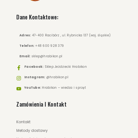
Dane Kontaktowe:
Adres:
47-400 Racibórz , ul. Rybnicka 137 (woj. śląskie)
Telefon:
+48 600 928 379
235.00 zł
249.00 zł
Email:
sklep@hrabikon.pl
Facebook:
Sklep Jeździecki Hrabikon
ZOBACZ WIĘCEJ
Instagram:
@hrabikon.pl
YouTube:
Hrabikon – wiedza i sprzęt
Zamówienia I Kontakt
Kontakt
Metody dostawy