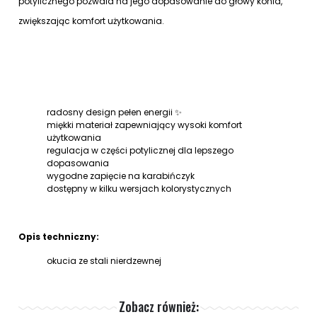
potylicznego pozwala na jego dopasowanie do głowy konia,
zwiększając komfort użytkowania.
radosny design pełen energii ✨
miękki materiał zapewniający wysoki komfort
użytkowania
regulacja w części potylicznej dla lepszego
dopasowania
wygodne zapięcie na karabińczyk
dostępny w kilku wersjach kolorystycznych
Opis techniczny:
okucia ze stali nierdzewnej
Zobacz również: