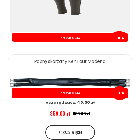
PROMOCJA
-18 %
oszczędzasz: 40.00 zł
189.00 zł
229.00 zł
Poprę skórzany KenTaur Modena
ZOBACZ WIĘCEJ
PROMOCJA
-11 %
oszczędzasz: 40.00 zł
359.00 zł
399.00 zł
ZOBACZ WIĘCEJ