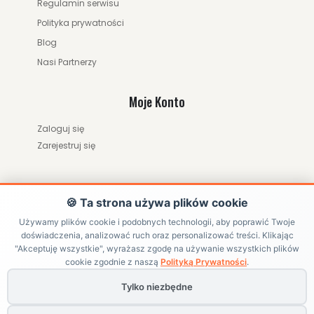
Regulamin serwisu
Polityka prywatności
Blog
Nasi Partnerzy
Moje Konto
Zaloguj się
Zarejestruj się
🍪 Ta strona używa plików cookie
Używamy plików cookie i podobnych technologii, aby poprawić Twoje
doświadczenia, analizować ruch oraz personalizować treści. Klikając
ZWRÓĆ ZAMÓWIENIE / ODSTĄP OD UMOWY
"Akceptuję wszystkie", wyrażasz zgodę na używanie wszystkich plików
cookie zgodnie z naszą
Polityką Prywatności
.
Tylko niezbędne
Copyright ©
HRABIKON
. All Rights Reserved | Internetowy sklep