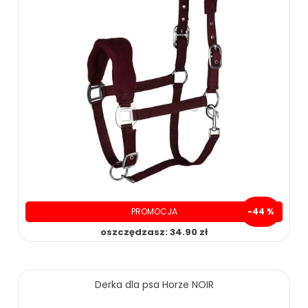
PROMOCJA
-44 %
oszczędzasz: 34.90 zł
45.00 zł
79.90 zł
Derka dla psa Horze NOIR
ZOBACZ WIĘCEJ