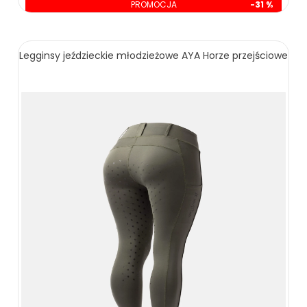
PROMOCJA
-31 %
oszczędzasz: 70.00 zł
159.00 zł
229.00 zł
Legginsy jeździeckie młodzieżowe AYA Horze przejściowe
ZOBACZ WIĘCEJ