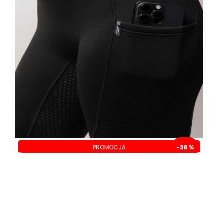
PROMOCJA
-38 %
oszczędzasz: 120.00 zł
199.00 zł
319.00 zł
ZOBACZ WIĘCEJ