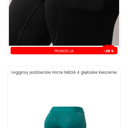
PROMOCJA
-38 %
oszczędzasz: 120.00 zł
199.00 zł
319.00 zł
Legginsy jeździeckie Horze NADIA 4 głębokie kieszenie
ZOBACZ WIĘCEJ