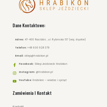
Dane Kontaktowe:
175.00 zł
249.00 zł
Adres:
47-400 Racibórz , ul. Rybnicka 137 (woj. śląskie)
Telefon:
+48 600 928 379
ZOBACZ WIĘCEJ
Email:
sklep@hrabikon.pl
Facebook:
Sklep Jeździecki Hrabikon
Instagram:
@hrabikon.pl
YouTube:
Hrabikon – wiedza i sprzęt
Zamówienia I Kontakt
Kontakt