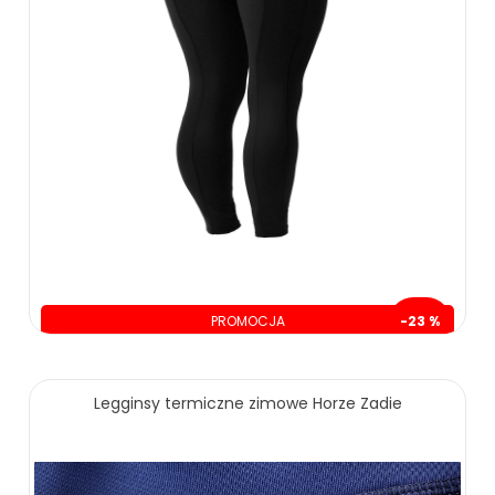
PROMOCJA
-23 %
oszczędzasz: 60.00 zł
209.00 zł
269.00 zł
Legginsy termiczne zimowe Horze Zadie
ZOBACZ WIĘCEJ