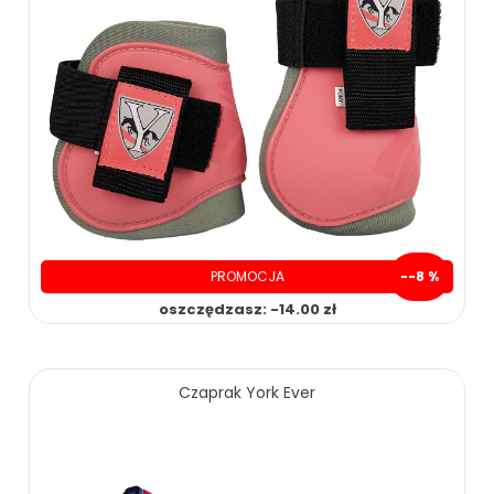
139.00 zł
169.00 zł
ZOBACZ WIĘCEJ
PROMOCJA
--8 %
oszczędzasz: -14.00 zł
Czaprak York Ever