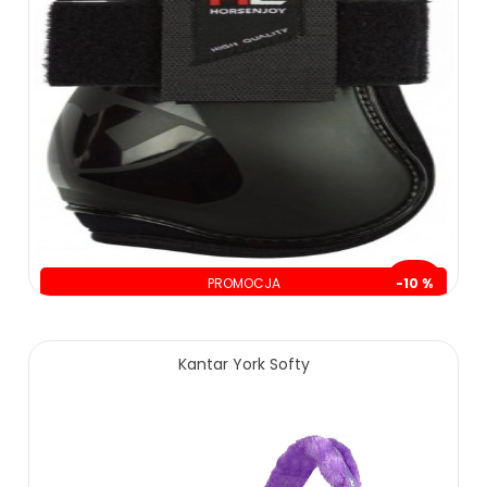
PROMOCJA
-10 %
oszczędzasz: 25.00 zł
240.00 zł
265.00 zł
Kantar York Softy
ZOBACZ WIĘCEJ