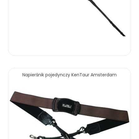
199.00 zł
Napierśnik pojedynczy KenTaur Amsterdam
ZOBACZ WIĘCEJ