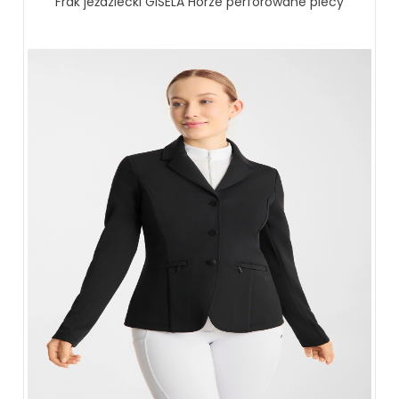
Frak jeździecki GISELA Horze perforowane plecy