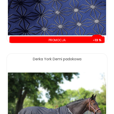
PROMOCJA
-13 %
oszczędzasz: 30.00 zł
219.00 zł
249.00 zł
Derka York Demi padokowa
ZOBACZ WIĘCEJ