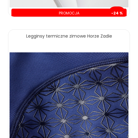
PROMOCJA
-24 %
oszczędzasz: 100.00 zł
319.00 zł
419.00 zł
Legginsy termiczne zimowe Horze Zadie
ZOBACZ WIĘCEJ