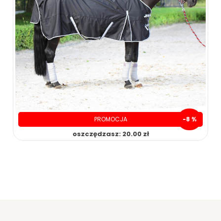
17.00 zł
19.90 zł
ZOBACZ WIĘCEJ
PROMOCJA
-8 %
oszczędzasz: 20.00 zł
230.00 zł
250.00 zł
ZOBACZ WIĘCEJ