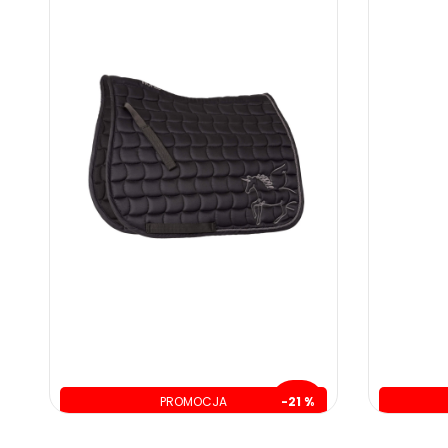
PROMOCJA
-21 %
oszczędzasz: 35.00 zł
o