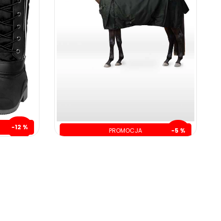
-12 %
PROMOCJA
-5 %
zł
oszczędzasz: 20.00 zł
399.00 zł
419.00 zł
ZOBACZ WIĘCEJ