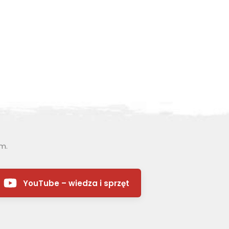
ym.
YouTube – wiedza i sprzęt