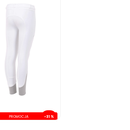
PROMOCJA
-31 %
szczędzasz: 70.00 zł