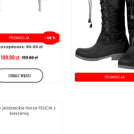
PROMOCJA
-46 %
szczędzasz: 90.00 zł
109.00 zł
199.00 zł
ZOBACZ WIĘCEJ
PROMOCJA
oszczędzasz: 30.00 
235.00 zł
265.00 zł
 jeździeckie Horze FELICIA z
kieszenią
ZOBACZ WIĘCEJ