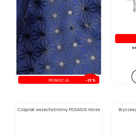
o
PROMOCJA
-13 %
oszczędzasz: 30.00 zł
219.00 zł
249.00 zł
Czaprak wszechstronny PEGASUS Horze
Bryczesy
ZOBACZ WIĘCEJ