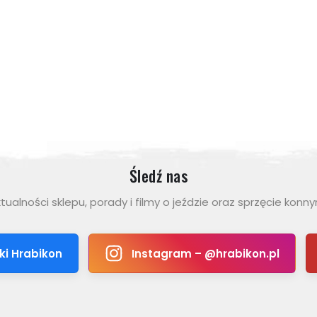
159.00 zł
229.00 zł
ZOBACZ WIĘCEJ
Śledź nas
tualności sklepu, porady i filmy o jeździe oraz sprzęcie konn
ki Hrabikon
Instagram – @hrabikon.pl