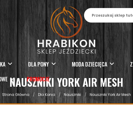
SKA
DLA PONY
MODA DZIECIĘCA
Z
NAUSZNIKI YORK AIR MESH
KOWE
PROMOCJE
Strona Główna
Dla Konia
Nauszniki
Nauszniki York Air Mesh