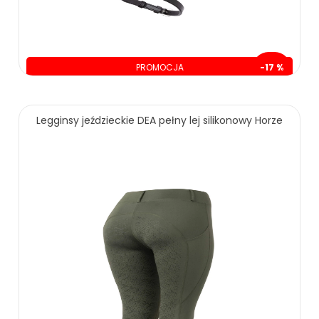
PROMOCJA
-17 %
oszczędzasz: 60.00 zł
299.00 zł
359.00 zł
Legginsy jeździeckie DEA pełny lej silikonowy Horze
ZOBACZ WIĘCEJ