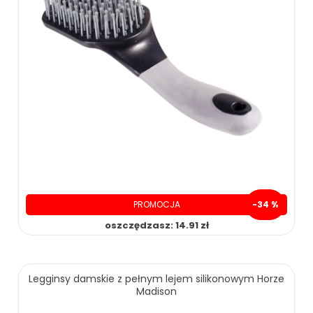
PROMOCJA
-34 %
oszczędzasz: 14.91 zł
29.99 zł
44.90 zł
Legginsy damskie z pełnym lejem silikonowym Horze
Madison
ZOBACZ WIĘCEJ