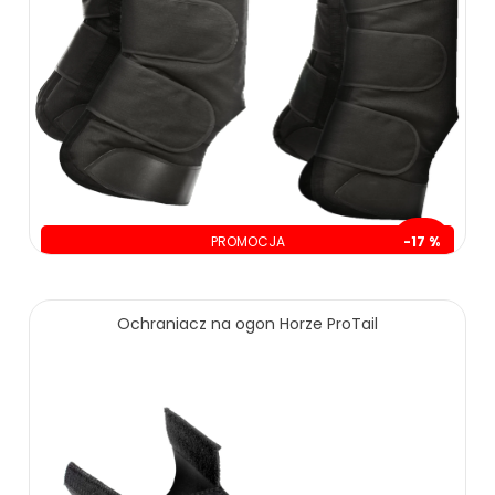
PROMOCJA
-17 %
oszczędzasz: 80.00 zł
419.00 zł
499.00 zł
Ochraniacz na ogon Horze ProTail
ZOBACZ WIĘCEJ