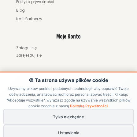
Polityka prywatności
Blog
Nasi Partnerzy
Moje Konto
Zaloguj się
Zarejestruj się
145.00 zł
249.00 zł
🍪 Ta strona używa plików cookie
ZOBACZ WIĘCEJ
Używamy plików cookie i podobnych technologii, aby poprawić Twoje
doświadczenia, analizować ruch oraz personalizować treści. Klikając
ZWRÓĆ ZAMÓWIENIE / ODSTĄP OD UMOWY
"Akceptuję wszystkie", wyrażasz zgodę na używanie wszystkich plików
cookie zgodnie z naszą
Polityką Prywatności
.
Tylko niezbędne
Copyright ©
HRABIKON
. All Rights Reserved | Internetowy sklep
jeździecki z akcesoriami dla konia
Ustawienia