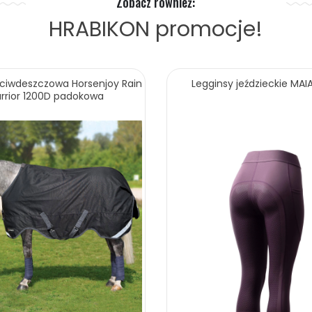
Zobacz również:
HRABIKON
promocje!
eciwdeszczowa Horsenjoy Rain
Legginsy jeździeckie MAI
rrior 1200D padokowa