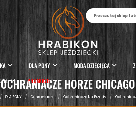
SKA
DLA PONY
MODA DZIECIĘCA
Z
OCHRANIACZE HORZE CHICAGO
KOWE
PROMOCJE
DLA PONY
Ochraniacze
Ochraniacze Na Przody
Ochraniac