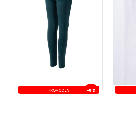
PROMOCJA
-8 %
oszczędzasz: 14.00 zł
o
165.00 zł
179.00 zł
ZOBACZ WIĘCEJ