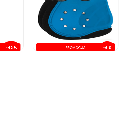
-42 %
PROMOCJA
-6 %
zł
oszczędzasz: 14.00 zł