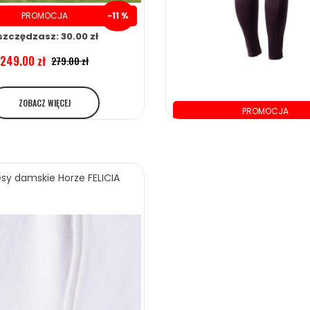
PROMOCJA
-11 %
szczędzasz: 30.00 zł
249.00 zł
279.00 zł
ZOBACZ WIĘCEJ
PROMOCJA
oszczędzasz: 94.00 
sy damskie Horze FELICIA