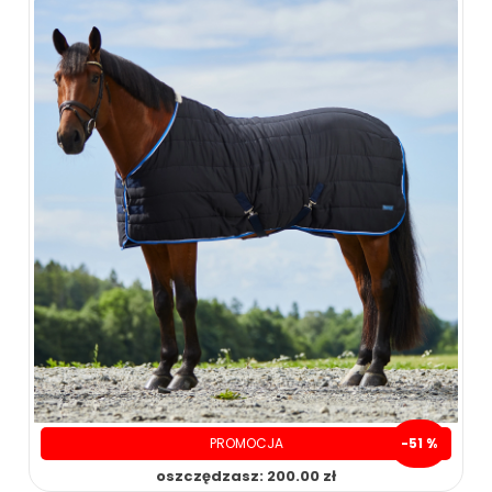
120.00 zł
169.00 zł
ZOBACZ WIĘCEJ
PROMOCJA
-51 %
oszczędzasz: 200.00 zł