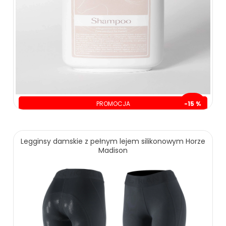
110.00 zł
PROMOCJA
-15 %
oszczędzasz: 10.00 zł
ZOBACZ WIĘCEJ
59.00 zł
69.00 zł
Legginsy damskie z pełnym lejem silikonowym Horze
Madison
ZOBACZ WIĘCEJ