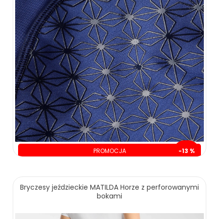
PROMOCJA
-13 %
oszczędzasz: 30.00 zł
219.00 zł
249.00 zł
Bryczesy jeździeckie MATILDA Horze z perforowanymi
bokami
ZOBACZ WIĘCEJ