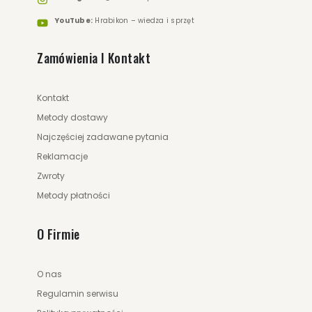
YouTube:
Hrabikon – wiedza i sprzęt
Zamówienia I Kontakt
145.00 zł
249.00 zł
Kontakt
ZOBACZ WIĘCEJ
Metody dostawy
Najczęściej zadawane pytania
Reklamacje
Zwroty
199.00 zł
399.00 zł
Metody płatności
O Firmie
ZOBACZ WIĘCEJ
O nas
Regulamin serwisu