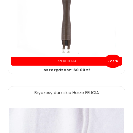
PROMOCJA
-27 %
oszczędzasz: 60.00 zł
169.00 zł
229.00 zł
Bryczesy damskie Horze FELICIA
ZOBACZ WIĘCEJ