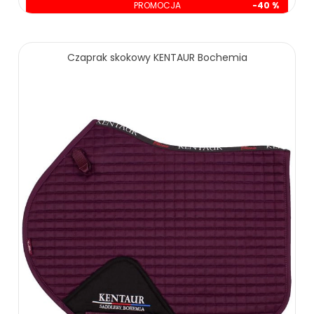
PROMOCJA
-40 %
oszczędzasz: 99.01 zł
149.99 zł
249.00 zł
Czaprak skokowy KENTAUR Bochemia
ZOBACZ WIĘCEJ