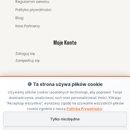
Regulamin serwisu
Polityka prywatności
Blog
Nasi Partnerzy
Moje Konto
Zaloguj się
Zarejestruj się
🍪 Ta strona używa plików cookie
Używamy plików cookie i podobnych technologii, aby poprawić Twoje
doświadczenia, analizować ruch oraz personalizować treści. Klikając
ZWRÓĆ ZAMÓWIENIE / ODSTĄP OD UMOWY
"Akceptuję wszystkie", wyrażasz zgodę na używanie wszystkich plików
cookie zgodnie z naszą
Polityką Prywatności
.
Tylko niezbędne
Copyright ©
HRABIKON
. All Rights Reserved | Internetowy sklep