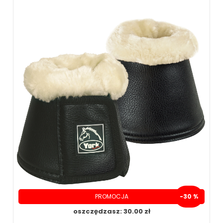
189.00 zł
239.00 zł
PROMOCJA
-30 %
ZOBACZ WIĘCEJ
oszczędzasz: 30.00 zł