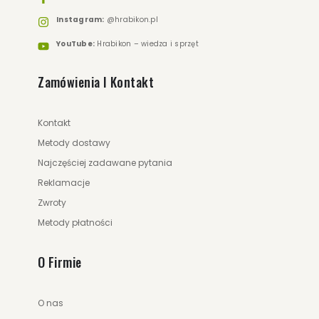
Instagram:
@hrabikon.pl
YouTube:
Hrabikon – wiedza i sprzęt
Zamówienia I Kontakt
159.00 zł
189.00 zł
Kontakt
Metody dostawy
ZOBACZ WIĘCEJ
Najczęściej zadawane pytania
Reklamacje
Zwroty
Metody płatności
O Firmie
O nas