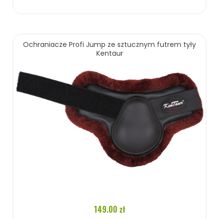
79.00 zł
Ochraniacze Profi Jump ze sztucznym futrem tyły
Kentaur
ZOBACZ WIĘCEJ
149.00 zł