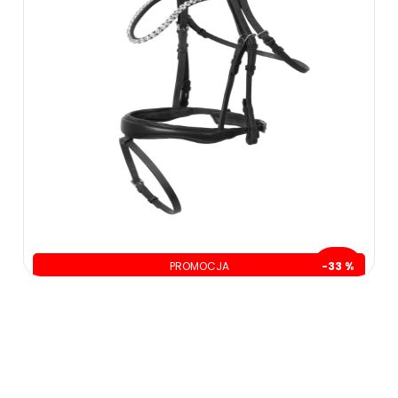
PROMOCJA
-33 %
oszczędzasz: 160.00 zł
339.00 zł
499.00 zł
ZOBACZ WIĘCEJ