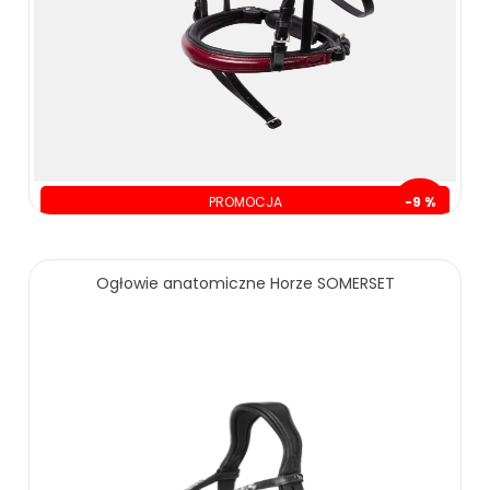
PROMOCJA
-9 %
oszczędzasz: 30.00 zł
319.00 zł
349.00 zł
Ogłowie anatomiczne Horze SOMERSET
ZOBACZ WIĘCEJ