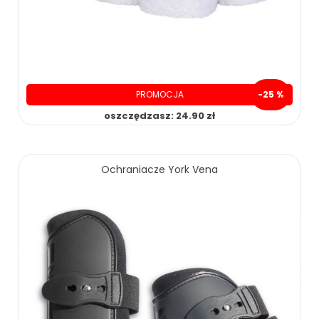
PROMOCJA
-25 %
oszczędzasz: 24.90 zł
75.00 zł
99.90 zł
Ochraniacze York Vena
ZOBACZ WIĘCEJ