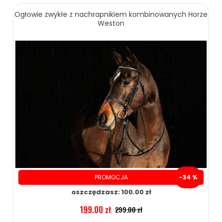
Ogłowie zwykłe z nachrapnikiem kombinowanych Horze
Weston
ZOBACZ WIĘCEJ
PROMOCJA
-34 %
oszczędzasz: 100.00 zł
199.00 zł
299.00 zł