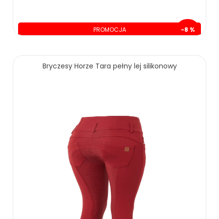
PROMOCJA
-8 %
oszczędzasz: 14.00 zł
165.00 zł
179.00 zł
Bryczesy Horze Tara pełny lej silikonowy
ZOBACZ WIĘCEJ