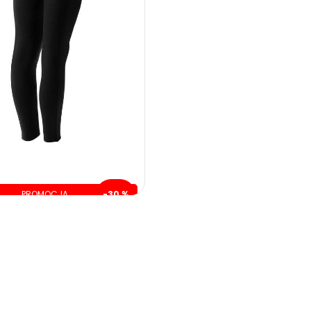
PROMOCJA
-30 %
szczędzasz: 80.00 zł
189.00 zł
269.00 zł
ZOBACZ WIĘCEJ