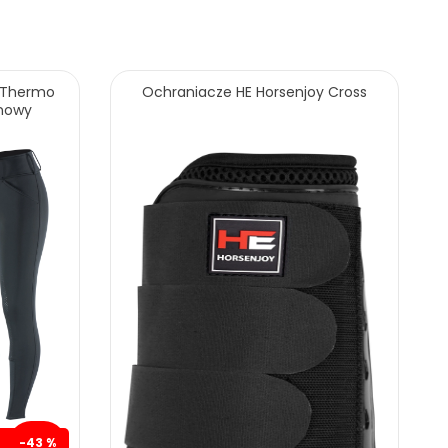
x Thermo
Ochraniacze HE Horsenjoy Cross
onowy
-43 %