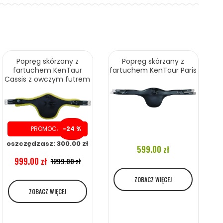
Popręg skórzany z
Popręg skórzany z
fartuchem KenTaur
fartuchem KenTaur Paris
Cassis z owczym futrem
PROMOCJA
-24 %
oszczędzasz: 300.00 zł
599.00 zł
999.00 zł
1299.00 zł
ZOBACZ WIĘCEJ
ZOBACZ WIĘCEJ