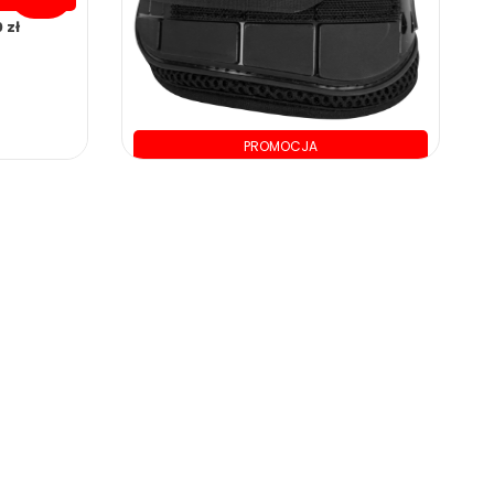
 zł
PROMOCJA
134.00 zł
0.00 zł
ZOBACZ WIĘCEJ