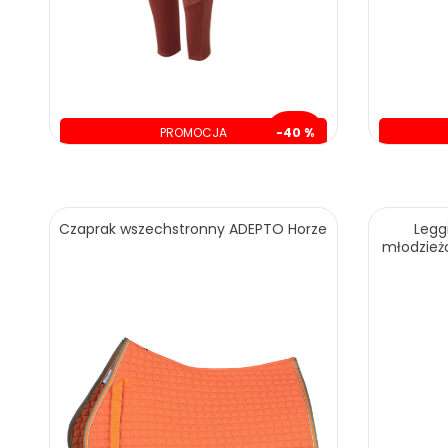
PROMOCJA
-40 %
oszczędzasz: 99.01 zł
o
149.99 zł
249.00 zł
Czaprak wszechstronny ADEPTO Horze
Legg
młodzież
ZOBACZ WIĘCEJ