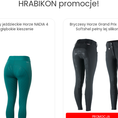
HRABIKON
promocje!
y jeździeckie Horze NADIA 4
Bryczesy Horze Grand Pri
głębokie kieszenie
Softshel pełny lej silik
PROMOCJA