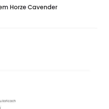
hem Horze Cavender
bu końcach
j