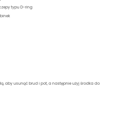
zepy typu D-ring
binek
dą, aby usunąć brud i pot, a następnie użyj środka do