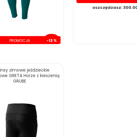
oszczędzasz: 300.00
PROMOCJA
-13 %
szczędzasz: 30.00 zł
insy zimowe jeździeckie
owe GRETA Horze z kieszenią
GRUBE