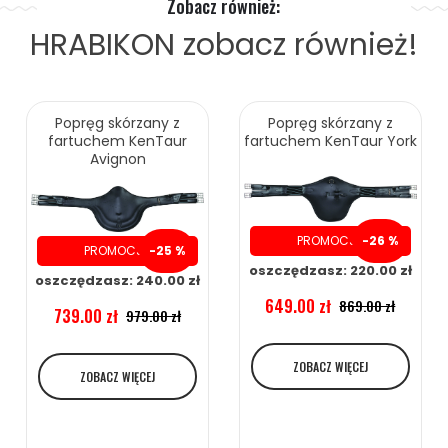
Zobacz również:
HRABIKON
zobacz również!
Popręg skórzany z
Popręg skórzany z
fartuchem KenTaur
fartuchem KenTaur York
Avignon
PROMOCJA
-26 %
PROMOCJA
-25 %
oszczędzasz: 220.00 zł
oszczędzasz: 240.00 zł
649.00 zł
869.00 zł
739.00 zł
979.00 zł
ZOBACZ WIĘCEJ
ZOBACZ WIĘCEJ