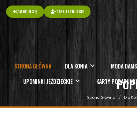
ZALOGUJ SIĘ
ZAREJESTRUJ SIĘ
STRONA GŁÓWNA
DLA KONIA
MODA DAM
POP
UPOMINKI JEŹDZIECKIE
KARTY PODARUN
Strona Główna
Dla Ko