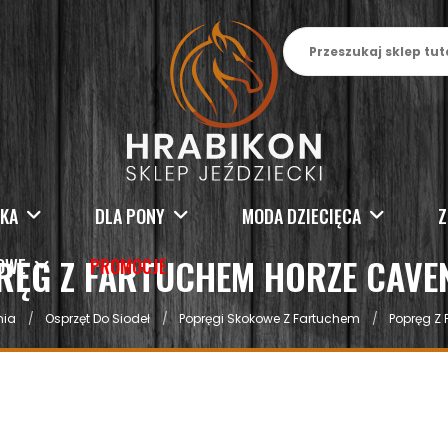
SKA
DLA PONY
MODA DZIECIĘCA
Z
RĘG Z FARTUCHEM HORZE CAVE
KOWE
PROMOCJE
nia
Osprzęt Do Siodeł
Popręgi Skokowe Z Fartuchem
Popręg Z