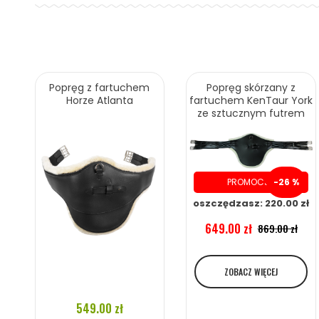
Popręg z fartuchem
Popręg skórzany z
Horze Atlanta
fartuchem KenTaur York
ze sztucznym futrem
PROMOCJA
-26 %
oszczędzasz: 220.00 zł
649.00 zł
869.00 zł
ZOBACZ WIĘCEJ
549.00 zł