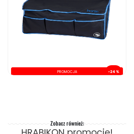
75.00 zł
ZOBACZ WIĘCEJ
PROMOCJA
-24 %
oszczędzasz: 40.00 zł
129.00 zł
169.00 zł
ZOBACZ WIĘCEJ
Zobacz również:
HRABIKON
promocje!