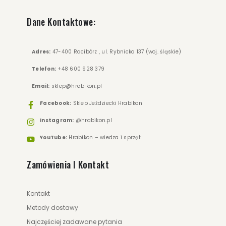
249.00 zł
329.00 zł
Dane Kontaktowe:
ZOBACZ WIĘCEJ
Adres:
47-400 Racibórz , ul. Rybnicka 137 (woj. śląskie)
Telefon:
+48 600 928 379
Email:
sklep@hrabikon.pl
Facebook:
Sklep Jeździecki Hrabikon
Instagram:
@hrabikon.pl
YouTube:
Hrabikon – wiedza i sprzęt
Zamówienia I Kontakt
Kontakt
Metody dostawy
Najczęściej zadawane pytania