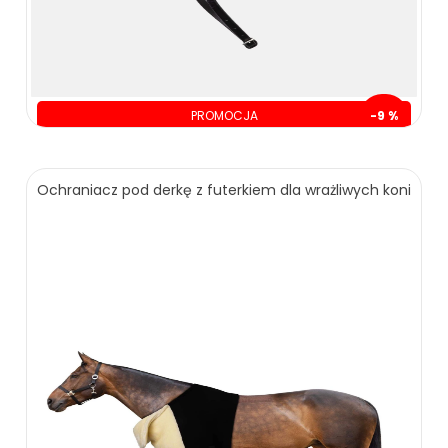
189.00 zł
279.00 zł
ZOBACZ WIĘCEJ
PROMOCJA
-9 %
oszczędzasz: 30.00 zł
319.00 zł
349.00 zł
Ochraniacz pod derkę z futerkiem dla wrażliwych koni
ZOBACZ WIĘCEJ