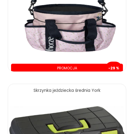
PROMOCJA
-29 %
oszczędzasz: 39.01 zł
99.99 zł
139.00 zł
Skrzynka jeździecka średnia York
ZOBACZ WIĘCEJ