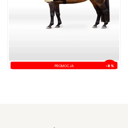
PROMOCJA
-8 %
oszczędzasz: 10.00 zł
129.00 zł
139.00 zł
ZOBACZ WIĘCEJ