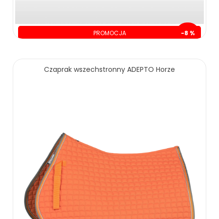
PROMOCJA
-8 %
oszczędzasz: 10.00 zł
129.00 zł
139.00 zł
Czaprak wszechstronny ADEPTO Horze
ZOBACZ WIĘCEJ