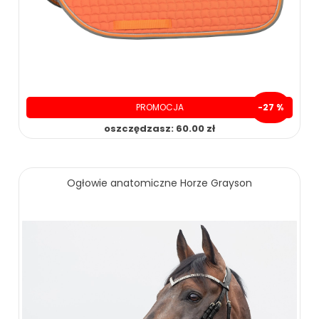
PROMOCJA
-27 %
oszczędzasz: 60.00 zł
169.00 zł
229.00 zł
Ogłowie anatomiczne Horze Grayson
ZOBACZ WIĘCEJ