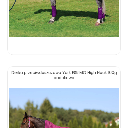
455.00 zł
Derka przeciwdeszczowa York ESKIMO High Neck 100g
padokowa
ZOBACZ WIĘCEJ