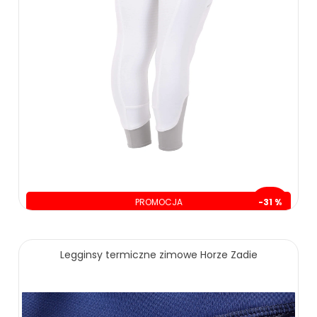
549.00 zł
719.00 zł
ZOBACZ WIĘCEJ
PROMOCJA
-31 %
oszczędzasz: 70.00 zł
159.00 zł
229.00 zł
Legginsy termiczne zimowe Horze Zadie
ZOBACZ WIĘCEJ