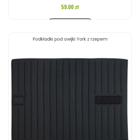
59.00 zł
ZOBACZ WIĘCEJ
Podkładki pod owijki York z rzepem