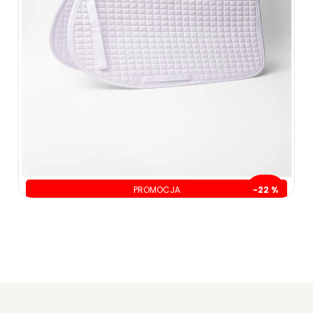
PROMOCJA
-22 %
oszczędzasz: 30.00 zł
109.00 zł
139.00 zł
ZOBACZ WIĘCEJ