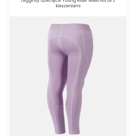
Legginsy dziecięce Young Rider MAIA Horze z
kieszeniami