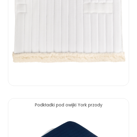
59.00 zł
Podkładki pod owijki York przody
ZOBACZ WIĘCEJ