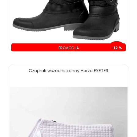
PROMOCJA
-12 %
oszczędzasz: 30.00 zł
235.00 zł
265.00 zł
Czaprak wszechstronny Horze EXETER
ZOBACZ WIĘCEJ