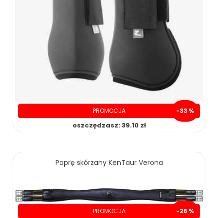
PROMOCJA
-33 %
oszczędzasz: 39.10 zł
79.90 zł
119.00 zł
Poprę skórzany KenTaur Verona
ZOBACZ WIĘCEJ
PROMOCJA
-26 %