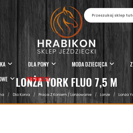
SKA
DLA PONY
MODA DZIECIĘCA
Z
LONŻA YORK FLUO 7,5 M
KOWE
PROMOCJE
na
Dla Konia
Praca Z Koniem / Lonżowanie
Lonże
Lonża Yo