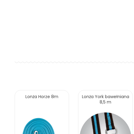
Lonża Horze 8m
Lonża York bawełniana
8,5 m