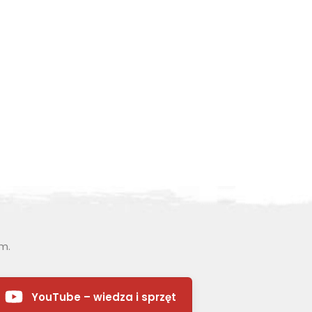
ym.
189.00 zł
279.00 zł
YouTube – wiedza i sprzęt
ZOBACZ WIĘCEJ