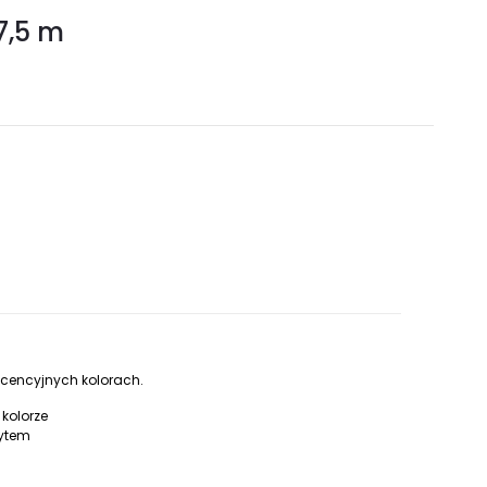
7,5 m
scencyjnych kolorach.
kolorze
ytem