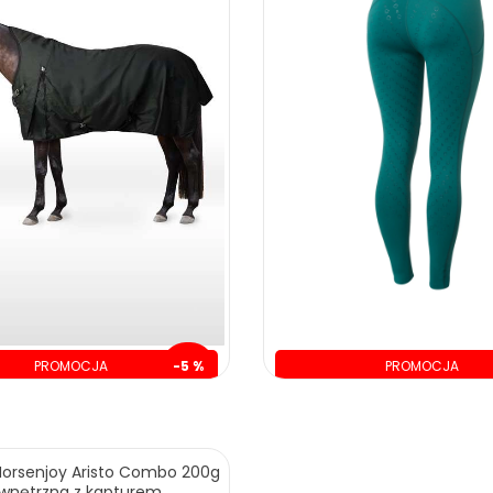
PROMOCJA
-5 %
PROMOCJA
szczędzasz: 20.00 zł
oszczędzasz: 30.00 
399.00 zł
419.00 zł
Horsenjoy Aristo Combo 200g
wnętrzna z kapturem