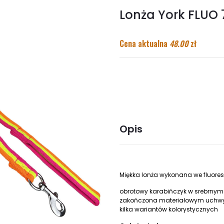
Lonża York FLUO 
Cena aktualna
48.00
zł
Opis
Miękka lonża wykonana we fluore
obrotowy karabińczyk w srebrnym 
zakończona materiałowym uchw
kilka wariantów kolorystycznych