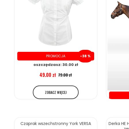
PROMOCJA
-38 %
oszczędzasz: 30.00 zł
49.00 zł
79.00 zł
ZOBACZ WIĘCEJ
o
Czaprak wszechstronny York VERSA
Derka HE 
ze