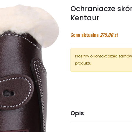
Ochraniacze skó
Kentaur
Cena aktualna
279.00
zł
Prosimy o kontakt przed zamówi
produktu.
Opis