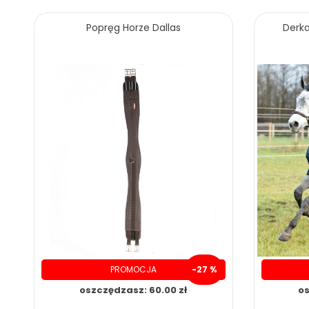
Popręg Horze Dallas
Derka
PROMOCJA
-27 %
oszczędzasz: 60.00 zł
os