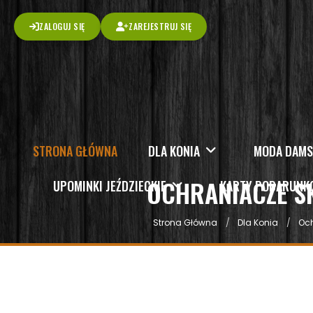
ZALOGUJ SIĘ
ZAREJESTRUJ SIĘ
STRONA GŁÓWNA
DLA KONIA
MODA DAM
OCHRANIACZE S
UPOMINKI JEŹDZIECKIE
KARTY PODARUN
Strona Główna
Dla Konia
Och