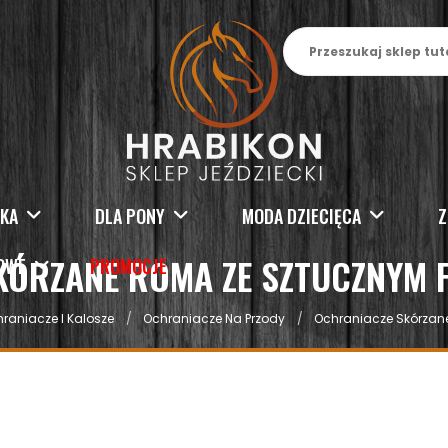
SKA
DLA PONY
MODA DZIECIĘCA
Z
KÓRZANE ROMA ZE SZTUCZNYM 
KOWE
PROMOCJE
raniacze I Kalosze
Ochraniacze Na Przody
Ochraniacze Skórzan