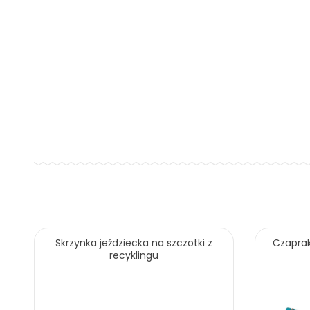
oszczędzasz: 90.00 zł
Skrzynka jeździecka na szczotki z
Czaprak
recyklingu