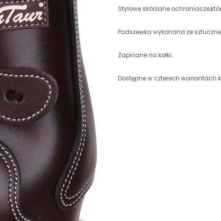
Stylowe skórzane ochraniacze,któr
Podszewka wykonana ze sztucznego
Zapinane na kołki.
Dostępne w czterech wariantach k