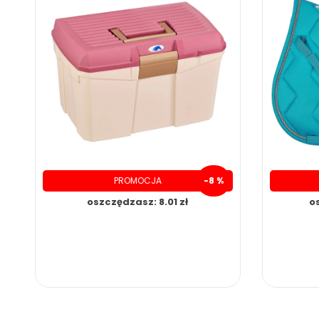
PROMOCJA
-8 %
oszczędzasz: 8.01 zł
o