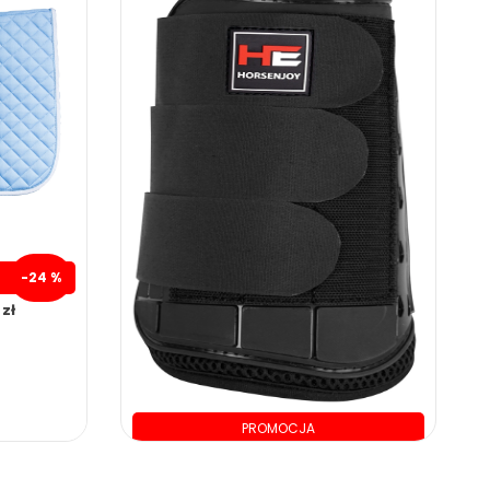
-24 %
zł
PROMOCJA
134.00 zł
0.00 zł