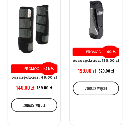
PROMOCJA
-40 %
oszczędzasz: 130.00 zł
PROMOCJA
-26 %
199.00 zł
329.00 zł
oszczędzasz: 49.00 zł
140.00 zł
189.00 zł
ZOBACZ WIĘCEJ
ZOBACZ WIĘCEJ