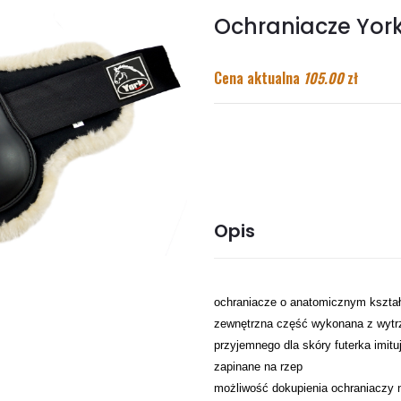
Ochraniacze York
Cena aktualna
105.00
zł
Opis
ochraniacze o anatomicznym kształc
zewnętrzna część wykonana z wytrz
przyjemnego dla skóry futerka imitu
zapinane na rzep
możliwość dokupienia ochraniaczy n