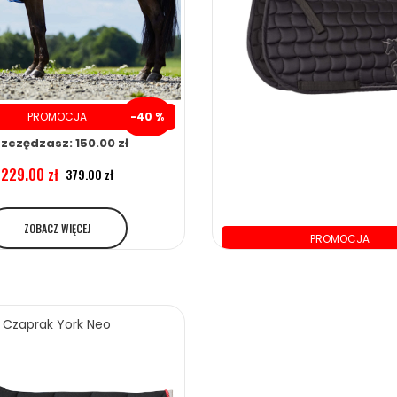
PROMOCJA
-40 %
zczędzasz: 150.00 zł
229.00 zł
379.00 zł
ZOBACZ WIĘCEJ
PROMOCJA
oszczędzasz: 35.00 
139.00 zł
174.00 zł
Czaprak York Neo
ZOBACZ WIĘCEJ