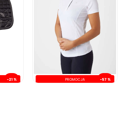
-21 %
PROMOCJA
-57 %
zł
oszczędzasz: 140.00 zł
109.00 zł
249.00 zł
ZOBACZ WIĘCEJ