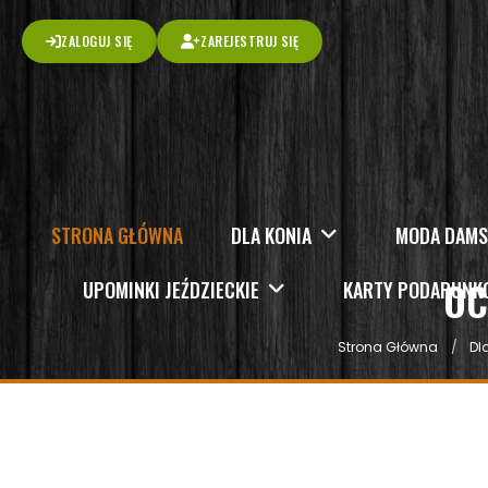
ZALOGUJ SIĘ
ZAREJESTRUJ SIĘ
STRONA GŁÓWNA
DLA KONIA
MODA DAM
OC
UPOMINKI JEŹDZIECKIE
KARTY PODARUN
Strona Główna
Dl