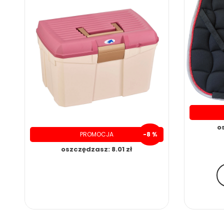
o
PROMOCJA
-8 %
oszczędzasz: 8.01 zł