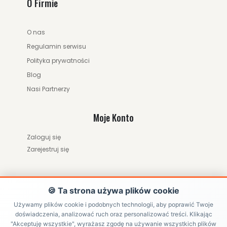
O Firmie
O nas
Regulamin serwisu
Polityka prywatności
Blog
Nasi Partnerzy
Moje Konto
Zaloguj się
Zarejestruj się
🍪 Ta strona używa plików cookie
Używamy plików cookie i podobnych technologii, aby poprawić Twoje
doświadczenia, analizować ruch oraz personalizować treści. Klikając
"Akceptuję wszystkie", wyrażasz zgodę na używanie wszystkich plików
ZWRÓĆ ZAMÓWIENIE / ODSTĄP OD UMOWY