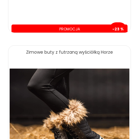
PROMOCJA
-23 %
oszczędzasz: 40.00 zł
139.00 zł
179.00 zł
Zimowe buty z futrzaną wyściółką Horze
ZOBACZ WIĘCEJ