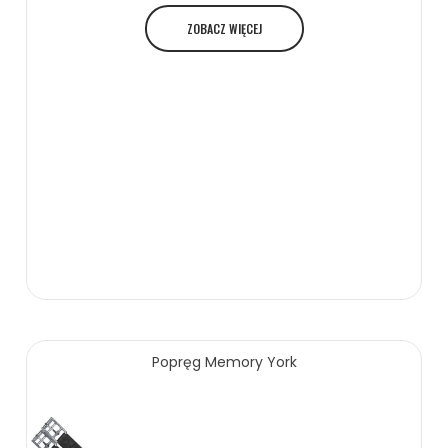
ZOBACZ WIĘCEJ
Popręg Memory York