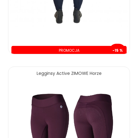
PROMOCJA
-15 %
oszczędzasz: 40.00 zł
240.00 zł
280.00 zł
Legginsy Active ZIMOWE Horze
ZOBACZ WIĘCEJ