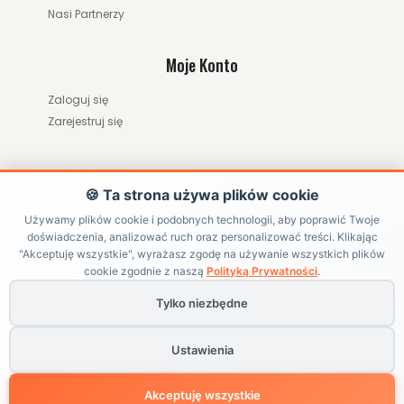
Nasi Partnerzy
Moje Konto
Zaloguj się
Zarejestruj się
🍪 Ta strona używa plików cookie
Używamy plików cookie i podobnych technologii, aby poprawić Twoje
doświadczenia, analizować ruch oraz personalizować treści. Klikając
ZWRÓĆ ZAMÓWIENIE / ODSTĄP OD UMOWY
"Akceptuję wszystkie", wyrażasz zgodę na używanie wszystkich plików
cookie zgodnie z naszą
Polityką Prywatności
.
Tylko niezbędne
Copyright ©
HRABIKON
. All Rights Reserved | Internetowy sklep
jeździecki z akcesoriami dla konia
Ustawienia
Powered by
BlackPAGE
Akceptuję wszystkie