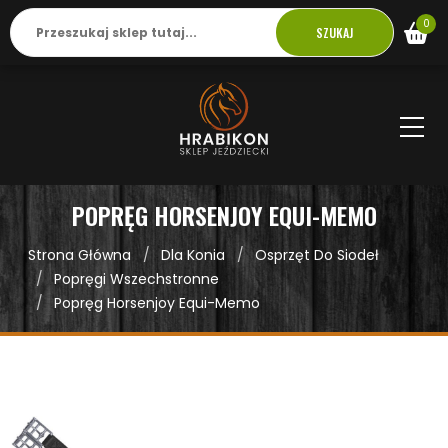
0
SZUKAJ
POPRĘG HORSENJOY EQUI-MEMO
Strona Główna
Dla Konia
Osprzęt Do Siodeł
Popręgi Wszechstronne
Popręg Horsenjoy Equi-Memo