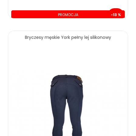
PROMOCJA
-13 %
oszczędzasz: 29.01 zł
199.99 zł
229.00 zł
Bryczesy męskie York pełny lej silikonowy
ZOBACZ WIĘCEJ