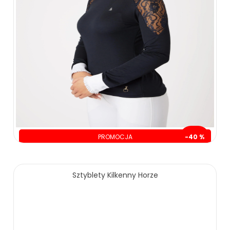
PROMOCJA
-40 %
oszczędzasz: 90.00 zł
139.00 zł
229.00 zł
Sztyblety Kilkenny Horze
ZOBACZ WIĘCEJ