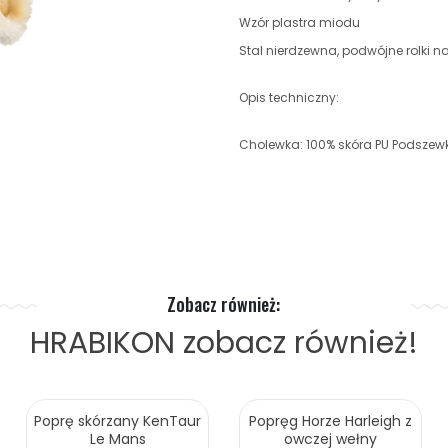
Wzór plastra miodu
Stal nierdzewna, podwójne rolki 
Opis techniczny:
Cholewka: 100% skóra PU Podszewka
Zobacz również:
HRABIKON
zobacz również!
Poprę skórzany KenTaur
Popręg Horze Harleigh z
Le Mans
owczej wełny