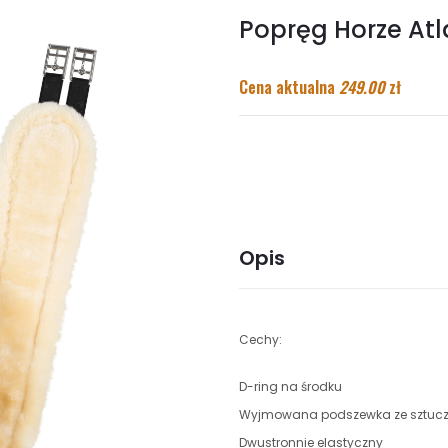
Popręg Horze At
Cena aktualna
249.00
zł
Opis
Cechy:
D-ring na środku
Wyjmowana podszewka ze sztuczn
Dwustronnie elastyczny