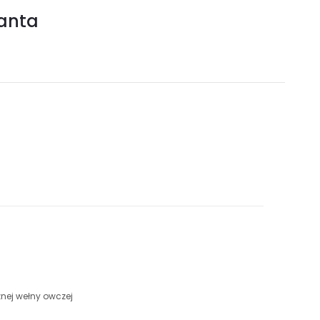
lanta
ej wełny owczej