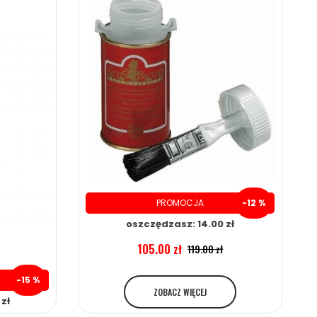
PROMOCJA
-12 %
oszczędzasz: 14.00 zł
105.00 zł
119.00 zł
-15 %
ZOBACZ WIĘCEJ
zł