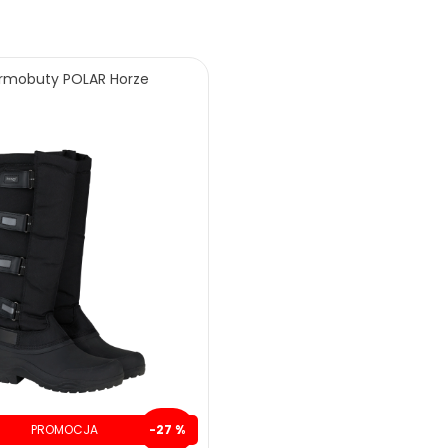
240.00 zł
280.00 z
zczędzasz: 120.00 zł
199.00 zł
319.00 zł
ZOBACZ WIĘCEJ
rmobuty POLAR Horze
ZOBACZ WIĘCEJ
PROMOCJA
-27 %