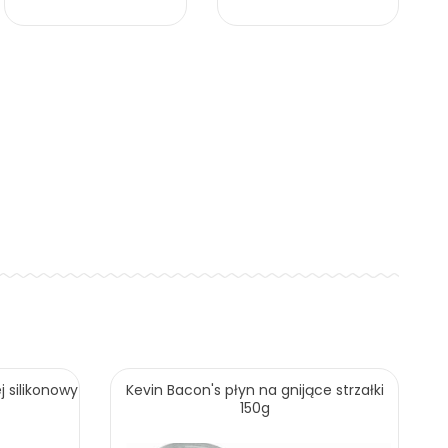
j silikonowy
Kevin Bacon's płyn na gnijące strzałki
150g