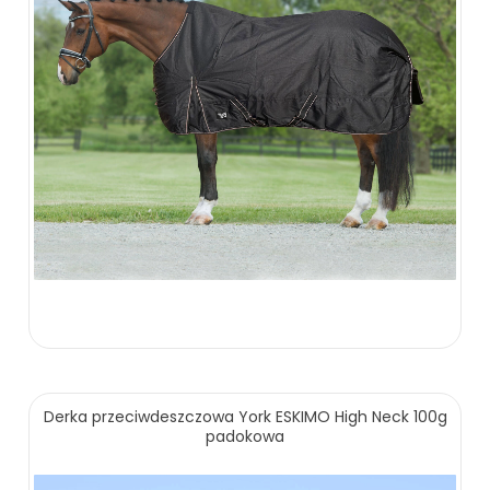
280.00 zł
Derka przeciwdeszczowa York ESKIMO High Neck 100g
padokowa
ZOBACZ WIĘCEJ