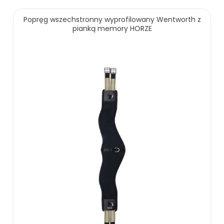
189.00 zł
229.00 zł
Popręg wszechstronny wyprofilowany Wentworth z
pianką memory HORZE
ZOBACZ WIĘCEJ