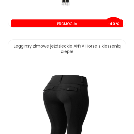
PROMOCJA
-40 %
oszczędzasz: 110.00 zł
169.00 zł
279.00 zł
Legginsy zimowe jeździeckie ANYA Horze z kieszenią
ciepłe
ZOBACZ WIĘCEJ