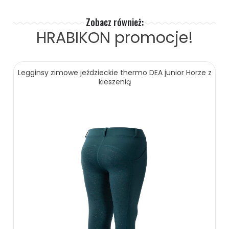
Zobacz również:
HRABIKON
promocje!
Legginsy zimowe jeździeckie thermo DEA junior Horze z
kieszenią
379.00 zł
499.00 zł
ZOBACZ WIĘCEJ