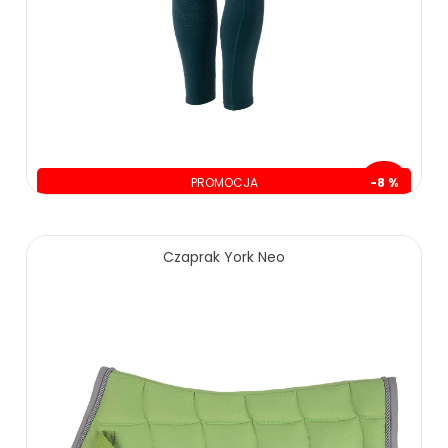
PROMOCJA
-8 %
oszczędzasz: 14.00 zł
165.00 zł
179.00 zł
Czaprak York Neo
ZOBACZ WIĘCEJ