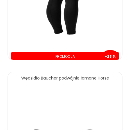
PROMOCJA
-23 %
oszczędzasz: 60.00 zł
209.00 zł
269.00 zł
Wędzidło Baucher podwójnie łamane Horze
ZOBACZ WIĘCEJ