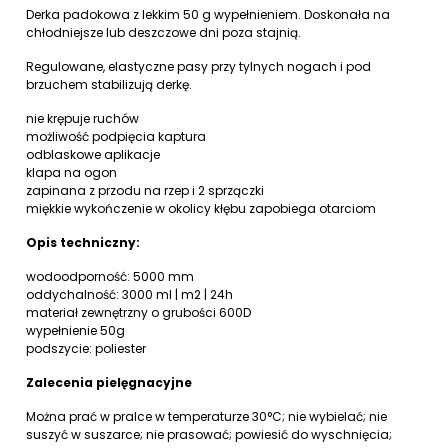
Derka padokowa z lekkim 50 g wypełnieniem. Doskonała na
chłodniejsze lub deszczowe dni poza stajnią.
Regulowane, elastyczne pasy przy tylnych nogach i pod
brzuchem stabilizują derkę.
nie krępuje ruchów
możliwość podpięcia kaptura
odblaskowe aplikacje
klapa na ogon
zapinana z przodu na rzep i 2 sprzączki
miękkie wykończenie w okolicy kłębu zapobiega otarciom
Opis techniczny:
wodoodporność: 5000 mm
oddychalność: 3000 ml | m2 | 24h
materiał zewnętrzny o grubości 600D
wypełnienie 50g
podszycie: poliester
Zalecenia pielęgnacyjne
Można prać w pralce w temperaturze 30°C; nie wybielać; nie
suszyć w suszarce; nie prasować; powiesić do wyschnięcia;