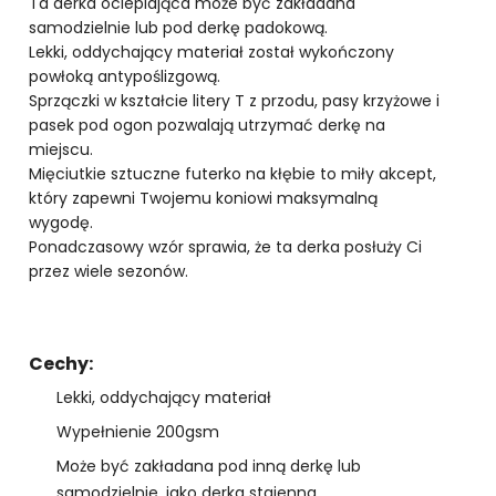
Ta derka ocieplająca może być zakładana
samodzielnie lub pod derkę padokową.
Lekki, oddychający materiał został wykończony
powłoką antypoślizgową.
Sprzączki w kształcie litery T z przodu, pasy krzyżowe i
pasek pod ogon pozwalają utrzymać derkę na
miejscu.
Mięciutkie sztuczne futerko na kłębie to miły akcept,
który zapewni Twojemu koniowi maksymalną
wygodę.
Ponadczasowy wzór sprawia, że ta derka posłuży Ci
przez wiele sezonów.
Cechy:
Lekki, oddychający materiał
Wypełnienie 200gsm
Może być zakładana pod inną derkę lub
samodzielnie, jako derka stajenna