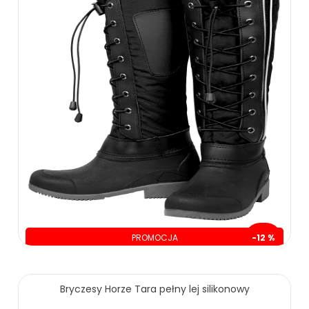
PROMOCJA
-12 %
oszczędzasz: 30.00 zł
235.00 zł
265.00 zł
Bryczesy Horze Tara pełny lej silikonowy