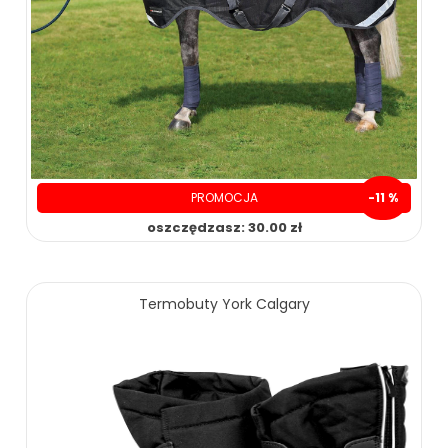
PROMOCJA
-11 %
oszczędzasz: 30.00 zł
249.00 zł
279.00 zł
389.00 zł
519.00 zł
Termobuty York Calgary
ZOBACZ WIĘCEJ
ZOBACZ WIĘCEJ