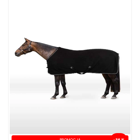
ZOBACZ WIĘCEJ
199.00 zł
399.00 zł
ZOBACZ WIĘCEJ
PROMOCJA
-36 %