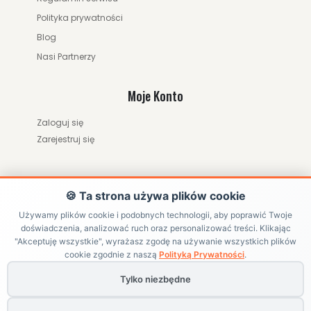
Polityka prywatności
Blog
Nasi Partnerzy
Moje Konto
Zaloguj się
Zarejestruj się
🍪 Ta strona używa plików cookie
Używamy plików cookie i podobnych technologii, aby poprawić Twoje
doświadczenia, analizować ruch oraz personalizować treści. Klikając
ZWRÓĆ ZAMÓWIENIE / ODSTĄP OD UMOWY
"Akceptuję wszystkie", wyrażasz zgodę na używanie wszystkich plików
cookie zgodnie z naszą
Polityką Prywatności
.
Tylko niezbędne
Copyright ©
HRABIKON
. All Rights Reserved | Internetowy sklep
jeździecki z akcesoriami dla konia