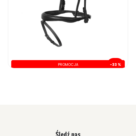
PROMOCJA
-33 %
oszczędzasz: 160.00 zł
339.00 zł
499.00 zł
ZOBACZ WIĘCEJ
Śledź nas