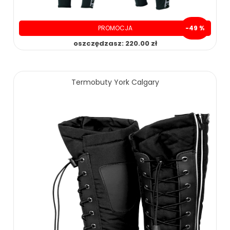
ZOBACZ WIĘCEJ
PROMOCJA
-49 %
oszczędzasz: 220.00 zł
229.00 zł
449.00 zł
Termobuty York Calgary
ZOBACZ WIĘCEJ