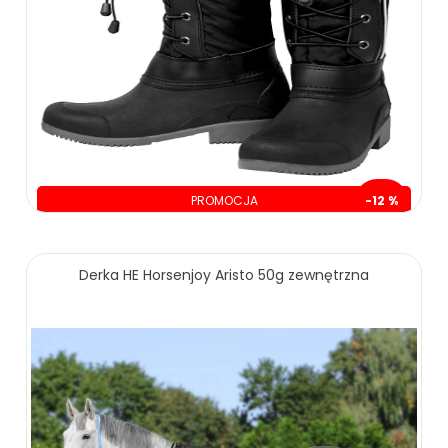
PROMOCJA
-12 %
oszczędzasz: 30.00 zł
235.00 zł
265.00 zł
Derka HE Horsenjoy Aristo 50g zewnętrzna
ZOBACZ WIĘCEJ