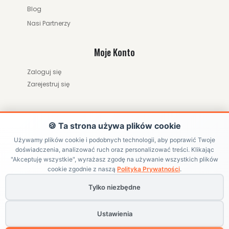
Blog
Nasi Partnerzy
Moje Konto
Zaloguj się
Zarejestruj się
🍪 Ta strona używa plików cookie
Używamy plików cookie i podobnych technologii, aby poprawić Twoje
doświadczenia, analizować ruch oraz personalizować treści. Klikając
ZWRÓĆ ZAMÓWIENIE / ODSTĄP OD UMOWY
"Akceptuję wszystkie", wyrażasz zgodę na używanie wszystkich plików
cookie zgodnie z naszą
Polityką Prywatności
.
Tylko niezbędne
Copyright ©
HRABIKON
. All Rights Reserved | Internetowy sklep
jeździecki z akcesoriami dla konia
Ustawienia