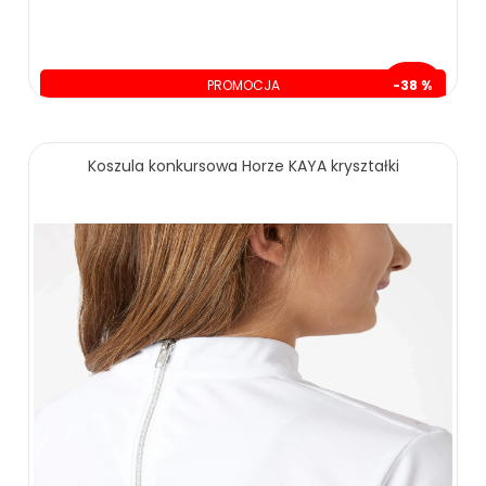
PROMOCJA
-38 %
oszczędzasz: 130.00 zł
219.00 zł
349.00 zł
Koszula konkursowa Horze KAYA kryształki
ZOBACZ WIĘCEJ