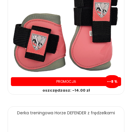
48.00 zł
PROMOCJA
--8 %
oszczędzasz: -14.00 zł
ZOBACZ WIĘCEJ
Derka treningowa Horze DEFENDER z frędzelkami