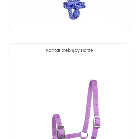
20.00 zł
Kantar źrebięcy Horze
ZOBACZ WIĘCEJ