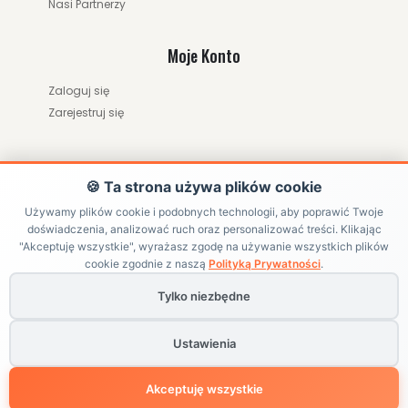
Nasi Partnerzy
Moje Konto
Zaloguj się
Zarejestruj się
🍪 Ta strona używa plików cookie
Używamy plików cookie i podobnych technologii, aby poprawić Twoje
doświadczenia, analizować ruch oraz personalizować treści. Klikając
"Akceptuję wszystkie", wyrażasz zgodę na używanie wszystkich plików
ZWRÓĆ ZAMÓWIENIE / ODSTĄP OD UMOWY
cookie zgodnie z naszą
Polityką Prywatności
.
Tylko niezbędne
Copyright ©
HRABIKON
. All Rights Reserved | Internetowy sklep
jeździecki z akcesoriami dla konia
Ustawienia
Powered by
BlackPAGE
Akceptuję wszystkie