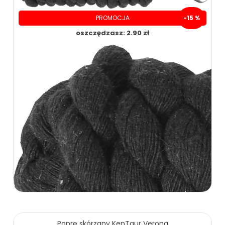
PROMOCJA
-15 %
oszczędzasz: 2.90 zł
Poprę skórzany KenTaur Verona