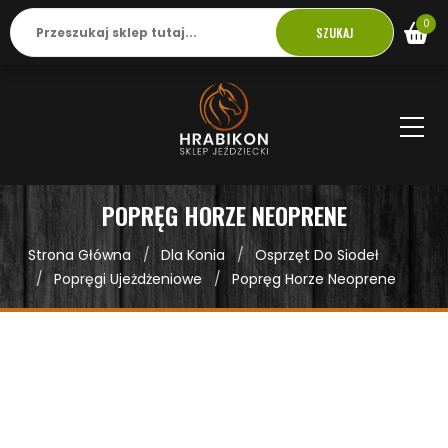
0
SZUKAJ
POPRĘG HORZE NEOPRENE
Strona Główna
Dla Konia
Osprzęt Do Siodeł
Popręgi Ujeżdżeniowe
Popręg Horze Neoprene