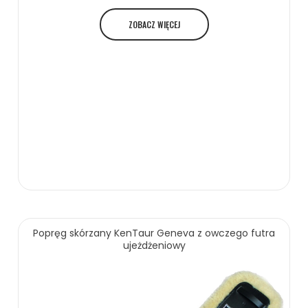
ZOBACZ WIĘCEJ
Popręg skórzany KenTaur Geneva z owczego futra
ujeżdżeniowy