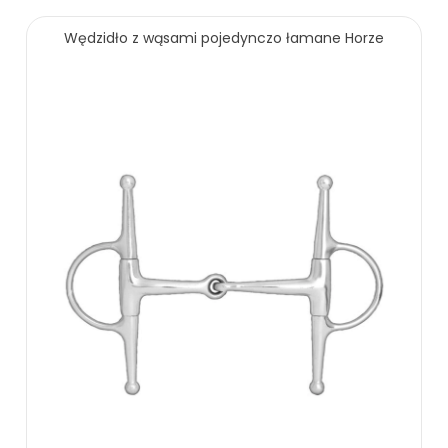
Wędzidło z wąsami pojedynczo łamane Horze
ZOBACZ WIĘCEJ