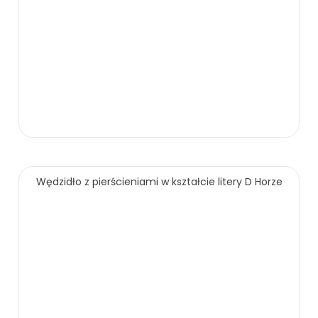
90.00 zł
Wędzidło z pierścieniami w kształcie litery D Horze
ZOBACZ WIĘCEJ