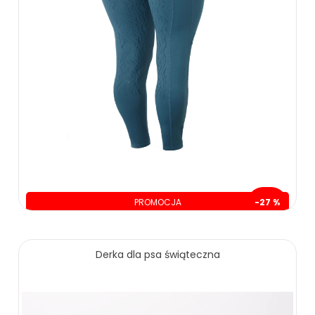
PROMOCJA
-27 %
oszczędzasz: 94.00 zł
255.00 zł
349.00 zł
Derka dla psa świąteczna
ZOBACZ WIĘCEJ