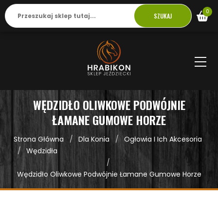
0
SZUKAJ
WĘDZIDŁO OLIWKOWE PODWÓJNIE
ŁAMANE GUMOWE HORZE
Strona Główna
Dla Konia
Ogłowia I Ich Akcesoria
Wędzidła
Wędzidło Oliwkowe Podwójnie Łamane Gumowe Horze