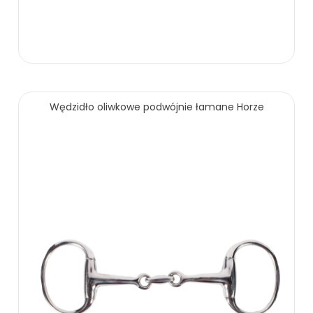
179.00 zł
Wędzidło oliwkowe podwójnie łamane Horze
ZOBACZ WIĘCEJ