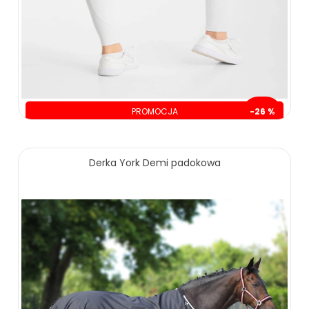
PROMOCJA
-26 %
oszczędzasz: 80.00 zł
239.00 zł
319.00 zł
Derka York Demi padokowa
ZOBACZ WIĘCEJ