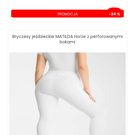
PROMOCJA
-34 %
oszczędzasz: 100.00 zł
199.00 zł
299.00 zł
Bryczesy jeździeckie MATILDA Horze z perforowanymi
bokami
ZOBACZ WIĘCEJ